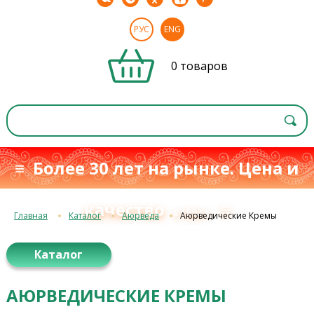
РУС
ENG
0 товаров
≡ Более 30 лет на рынке. Цена и
качество
≡
с 1993 г.
Главная
Каталог
Аюрведа
Аюрведические Кремы
Каталог
АЮРВЕДИЧЕСКИЕ КРЕМЫ