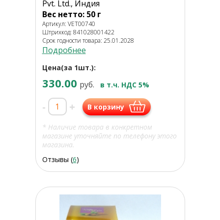
Pvt. Ltd., Индия
Вес нетто: 50 г
Артикул: VET00740
Штрихкод: 841028001422
Срок годности товара: 25.01.2028
Подробнее
Цена(за 1шт.):
330.00
руб.
в т.ч. НДС 5%
-
+
В корзину
* Наличие товара в конкретном
магазине уточняйте по телефону этого
магазина.
Отзывы (
6
)