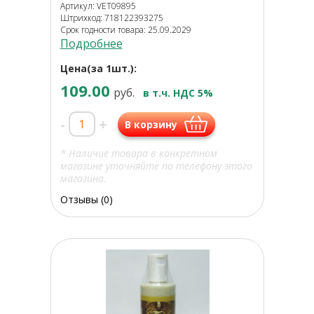
Артикул: VET09895
Штрихкод: 718122393275
Срок годности товара: 25.09.2029
Подробнее
Цена(за 1шт.):
109.00
руб.
в т.ч. НДС 5%
-
+
В корзину
* Наличие товара в конкретном
магазине уточняйте по телефону этого
магазина.
Отзывы (0)