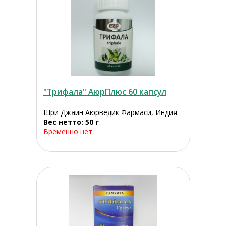
"Трифала" АюрПлюс 60 капсул
Шри Джаин Аюрведик Фармаси, Индия
Вес нетто: 50 г
Временно нет