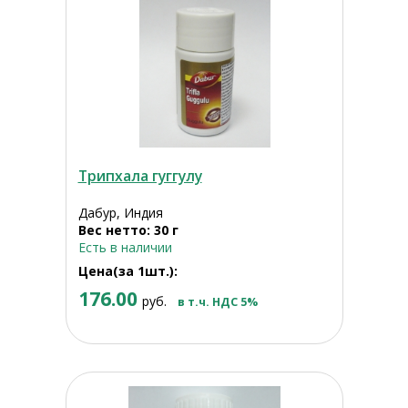
Трипхала гуггулу
Дабур, Индия
Вес нетто: 30 г
Есть в наличии
Цена(за 1шт.):
176.00
руб.
в т.ч. НДС 5%