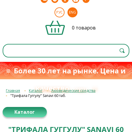
РУС
ENG
0 товаров
≡ Более 30 лет на рынке. Цена и
качество
≡
с 1993 г.
Главная
Каталог
Аюрведические средства
"Трифала Гуггулу" Sanavi 60 таб.
Каталог
"ТРИФАЛА ГУГГУЛУ" SANAVI 60