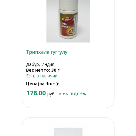
Трипхала гуггулу
Дабур, Индия
Вес нетто: 30 г
Есть в наличии
Цена(за 1шт.):
176.00
руб.
в т.ч. НДС 5%