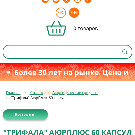
РУС
ENG
0 товаров
≡ Более 30 лет на рынке. Цена и
качество
≡
с 1993 г.
Главная
Каталог
Аюрведические средства
"Трифала" АюрПлюс 60 капсул
Каталог
"ТРИФАЛА" АЮРПЛЮС 60 КАПСУЛ