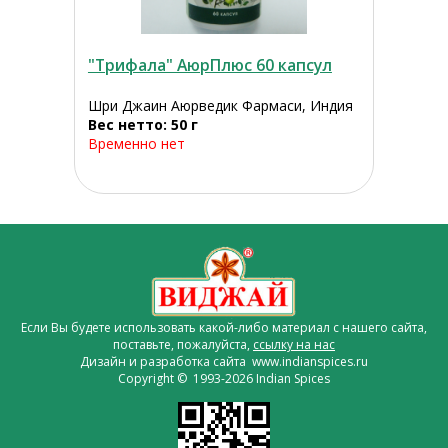
"Трифала" АюрПлюс 60 капсул
Шри Джаин Аюрведик Фармаси, Индия
Вес нетто: 50 г
Временно нет
Если Вы будете использовать какой-либо материал с нашего сайта,
поставьте, пожалуйста,
ссылку на нас
Дизайн и разработка сайта www.indianspices.ru
Copyright © 1993-2026 Indian Spices