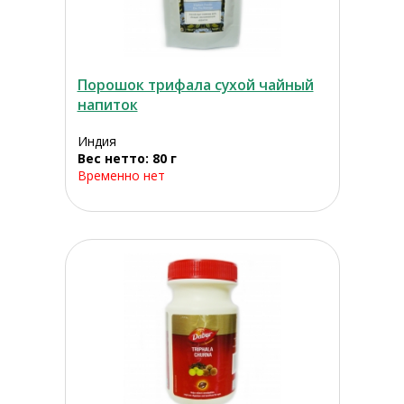
Порошок трифала сухой чайный
напиток
Индия
Вес нетто: 80 г
Временно нет