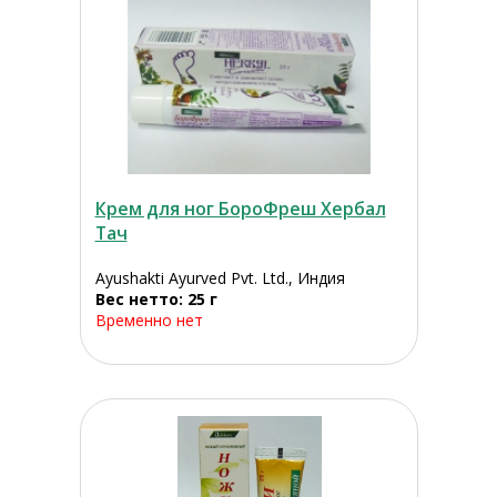
Крем для ног БороФреш Хербал
Тач
Ayushakti Ayurved Pvt. Ltd., Индия
Вес нетто: 25 г
Временно нет