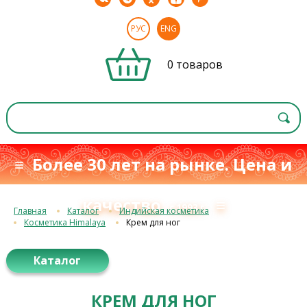
РУС
ENG
0 товаров
≡ Более 30 лет на рынке. Цена и
качество
≡
с 1993 г.
Главная
Каталог
Индийская косметика
Косметика Himalaya
Крем для ног
Каталог
КРЕМ ДЛЯ НОГ