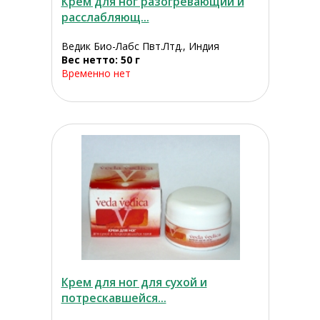
Крем для ног разогревающий и
расслабляющ...
Ведик Био-Лабс Пвт.Лтд., Индия
Вес нетто: 50 г
Временно нет
Крем для ног для сухой и
потрескавшейся...