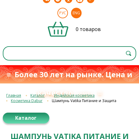
РУС
ENG
0 товаров
≡ Более 30 лет на рынке. Цена и
качество
≡
с 1993 г.
Главная
Каталог
Индийская косметика
Косметика Dabur
Шампунь Vatika Питание и Защита
Каталог
ШАМПУНЬ VATIKA ПИТАНИЕ И