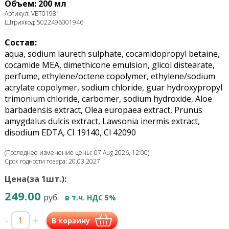
Объем: 200 мл
Артикул: VET01981
Штрихкод: 5022496001946
Состав:
aqua, sodium laureth sulphate, cocamidopropyl betaine,
cocamide MEA, dimethicone emulsion, glicol distearate,
perfume, ethylene/octene copolymer, ethylene/sodium
acrylate copolymer, sodium chloride, guar hydroxypropyl
trimonium chloride, carbomer, sodium hydroxide, Aloe
barbadensis extract, Olea europaea extract, Prunus
amygdalus dulcis extract, Lawsonia inermis extract,
disodium EDTA, CI 19140, Cl 42090
(Последнее изменение цены: 07 Aug 2026, 12:00)
Срок годности товара: 20.03.2027
Цена(за 1шт.):
249.00
руб.
в т.ч. НДС 5%
-
+
В корзину