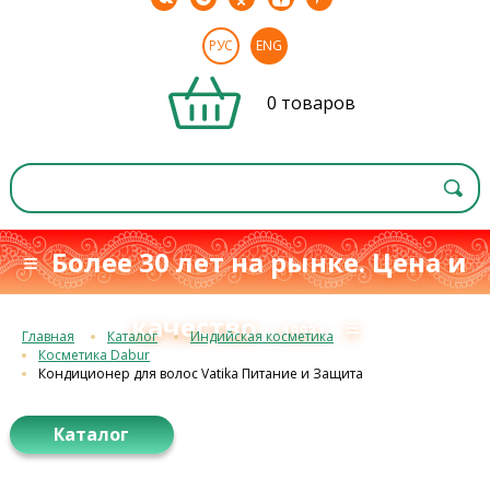
РУС
ENG
0 товаров
≡ Более 30 лет на рынке. Цена и
качество
≡
с 1993 г.
Главная
Каталог
Индийская косметика
Косметика Dabur
Кондиционер для волос Vatika Питание и Защита
Каталог