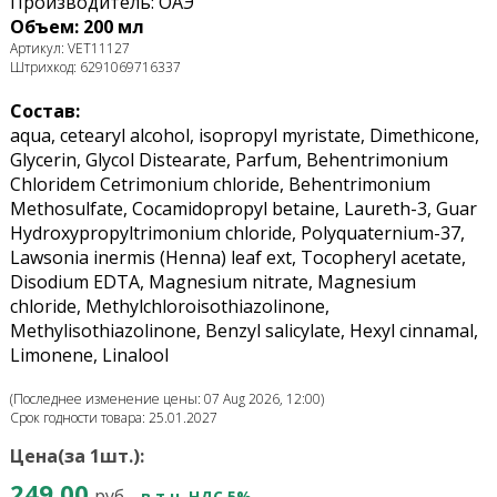
Производитель: ОАЭ
Объем: 200 мл
Артикул: VET11127
Штрихкод: 6291069716337
Состав:
aqua, cetearyl alcohol, isopropyl myristate, Dimethicone,
Glycerin, Glycol Distearate, Parfum, Behentrimonium
Chloridem Cetrimonium chloride, Behentrimonium
Methosulfate, Cocamidopropyl betaine, Laureth-3, Guar
Hydroxypropyltrimonium chloride, Polyquaternium-37,
Lawsonia inermis (Henna) leaf ext, Tocopheryl acetate,
Disodium EDTA, Magnesium nitrate, Magnesium
chloride, Methylchloroisothiazolinone,
Methylisothiazolinone, Benzyl salicylate, Hexyl cinnamal,
Limonene, Linalool
(Последнее изменение цены: 07 Aug 2026, 12:00)
Срок годности товара: 25.01.2027
Цена(за 1шт.):
249.00
руб.
в т.ч. НДС 5%