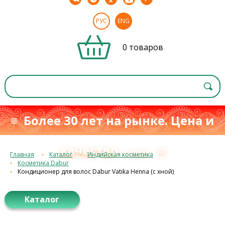
РУС
ENG
0 товаров
≡ Более 30 лет на рынке. Цена и
качество
≡
с 1993 г.
Главная
Каталог
Индийская косметика
Косметика Dabur
Кондиционер для волос Dabur Vatika Henna (с хной)
Каталог