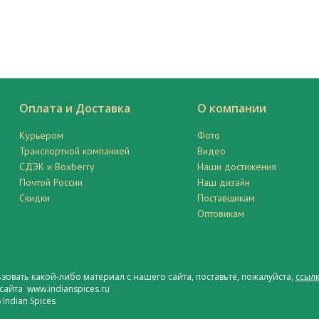
Оплата и Доставка
О компании
Курьером
Фото
Транспортной компанией
Видео
СДЭК и Boxberry
Наши достижения
Почтой России
Наш дизайн
Скидки
Поставщикам
Оптовикам
ьзовать какой-либо материал с нашего сайта, поставьте, пожалуйста,
ссылк
сайта www.indianspices.ru
Indian Spices