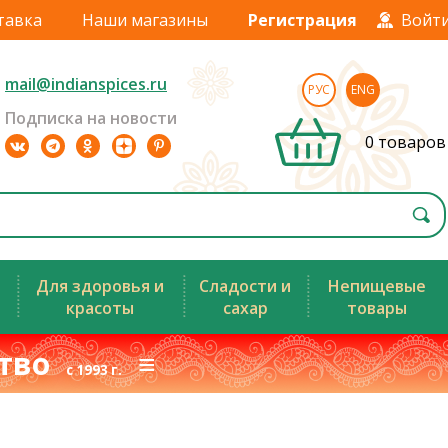
тавка
Наши магазины
Регистрация
Войт
mail@indianspices.ru
РУС
ENG
Подписка на новости
0 товаров
Для здоровья и
Сладости и
Непищевые
красоты
сахар
товары
ство
≡
с 1993 г.