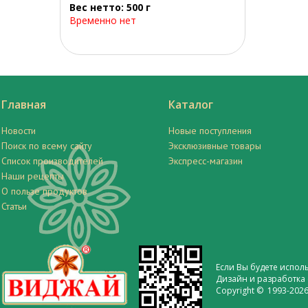
Вес нетто: 500 г
Временно нет
Главная
Каталог
Новости
Новые поступления
Поиск по всему сайту
Эксклюзивные товары
Список производителей
Экспресс-магазин
Наши рецепты
О пользе продуктов
Статьи
Если Вы будете испол
Дизайн и разработка 
Copyright © 1993-2026 