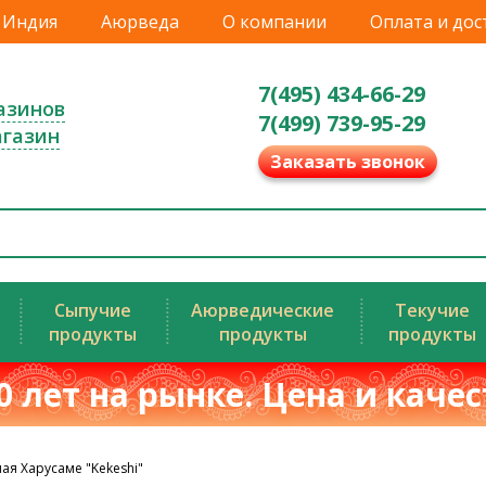
Индия
Аюрведа
О компании
Оплата и дос
7(495) 434-66-29
азинов
7(499) 739-95-29
агазин
Заказать звонок
Сыпучие
Аюрведические
Текучие
продукты
продукты
продукты
0 лет на рынке. Цена и каче
я Харусаме "Kekeshi"