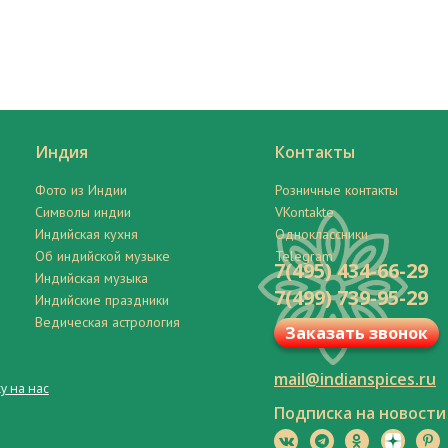
Индия
Контакты
Фото из Индии
Розничные контакты
Символы индии
VKontakte
Индийская кухня
Одноклассники
Об индийской музыке
Telegram
7(495) 434-66-29
Индийская музыка
7(499) 739-95-29
Индийские праздники
Ведическая астрология
Заказать звонок
mail@indianspices.ru
у на нас
Подписка на новости