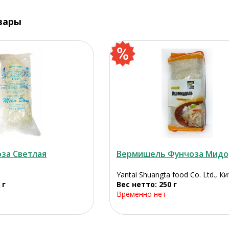
вары
за Светлая
Вермишель Фунчоза Мидо
Yantai Shuangta food Co. Ltd., К
 г
Вес нетто: 250 г
Временно нет