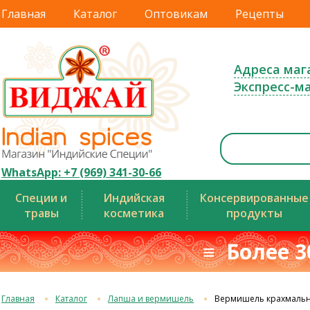
Главная
Каталог
Оптовикам
Рецепты
Адреса маг
Экспресс-м
WhatsApp: +7 (969) 341-30-66
Специи и
Индийская
Консервированные
травы
косметика
продукты
≡ Более 3
Главная
Каталог
Лапша и вермишель
Вермишель крахмальна