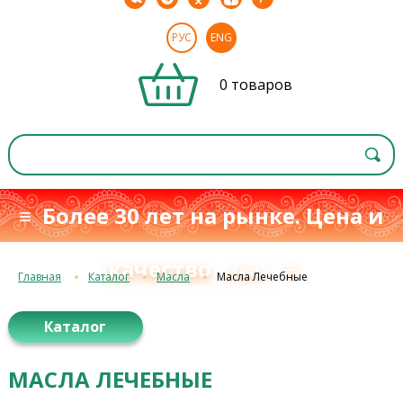
РУС
ENG
0 товаров
≡ Более 30 лет на рынке. Цена и
качество
≡
с 1993 г.
Главная
Каталог
Масла
Масла Лечебные
Каталог
МАСЛА ЛЕЧЕБНЫЕ