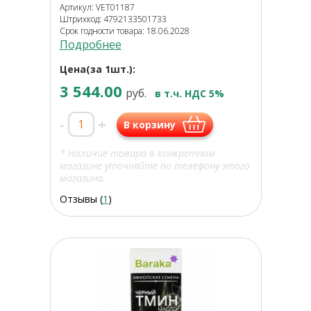
Артикул: VET01187
Штрихкод: 4792133501733
Срок годности товара: 18.06.2028
Подробнее
Цена(за 1шт.):
3 544.00
руб.
в т.ч. НДС 5%
-
+
В корзину
* Наличие товара в конкретном
магазине уточняйте по телефону этого
магазина.
Отзывы (
1
)