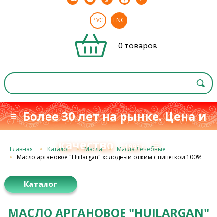
РУС
ENG
0 товаров
≡ Более 30 лет на рынке. Цена и
качество
≡
с 1993 г.
Главная
Каталог
Масла
Масла Лечебные
Масло аргановое "Huilargan" холодный отжим с пипеткой 100%
Каталог
МАСЛО АРГАНОВОЕ "HUILARGAN"