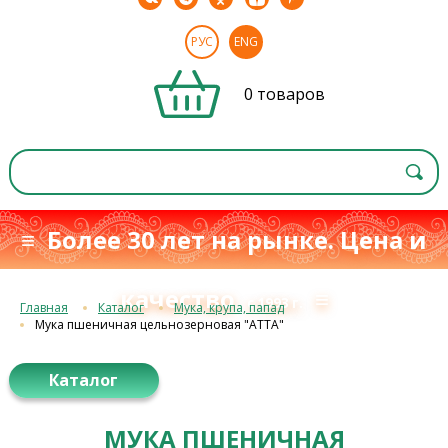
РУС
ENG
0 товаров
≡ Более 30 лет на рынке. Цена и
качество
≡
с 1993 г.
Главная
Каталог
Мука, крупа, папад
Мука пшеничная цельнозерновая "АТТА"
Каталог
МУКА ПШЕНИЧНАЯ