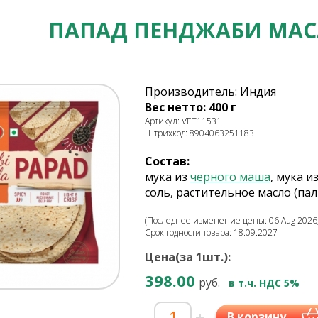
ПАПАД ПЕНДЖАБИ МАСА
Производитель: Индия
Вес нетто: 400 г
Артикул: VET11531
Штрихкод: 8904063251183
Состав:
мука из
черного маша
, мука и
соль, растительное масло (па
(Последнее изменение цены: 06 Aug 2026,
Срок годности товара: 18.09.2027
Цена(за 1шт.):
398.00
руб.
в т.ч. НДС 5%
-
+
В корзину