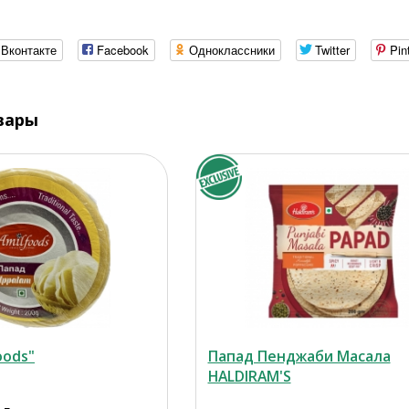
Вконтакте
Facebook
Одноклассники
Twitter
Pin
вары
oods"
Папад Пенджаби Масала
HALDIRAM'S