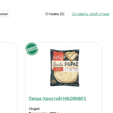
terest
Отзывы (0)
Оставить свой отзыв
Папад (простой) HALDIRAM'S
Индия