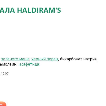
ЛА HALDIRAM'S
з
зеленого маша
,
черный перец
, бикарбонат натрия,
льмолеин),
асафетида
 12:00)