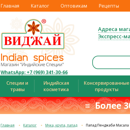
Главная
Каталог
Оптовикам
Рецепты
Адреса маг
Экспресс-м
WhatsApp: +7 (969) 341-30-66
Специи и
Индийская
Консервированные
травы
косметика
продукты
≡ Более 3
Главная
Каталог
Мука, крупа, папад
Папад Пенджаби Масала 