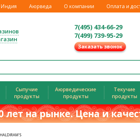
Индия
Аюрведа
О компании
Оплата и дос
7(495) 434-66-29
азинов
7(499) 739-95-29
агазин
Заказать звонок
Сыпучие
Аюрведические
Текучие
продукты
продукты
продукты
0 лет на рынке. Цена и каче
HALDIRAM'S