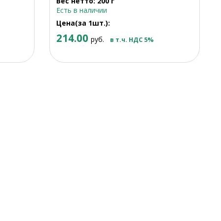
Вес нетто: 200 г
Есть в наличии
Цена(за 1шт.):
214.00
руб.
в т.ч. НДС 5%