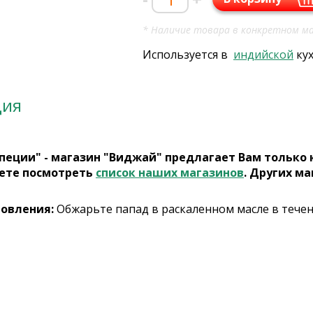
* Наличие товара в конкретном ма
Используется в
индийской
ку
ция
пеции" - магазин "Виджай" предлагает Вам только
ете посмотреть
список наших магазинов
. Других ма
товления:
Обжарьте папад в раскаленном масле в течен