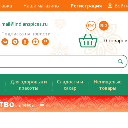
тавка
Наши магазины
Регистрация
Войт
mail@indianspices.ru
РУС
ENG
Подписка на новости
0 товаров
Для здоровья и
Сладости и
Непищевые
красоты
сахар
товары
ство
≡
с 1993 г.