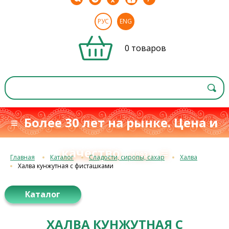
РУС
ENG
0 товаров
≡ Более 30 лет на рынке. Цена и
качество
≡
с 1993 г.
Главная
Каталог
Сладости, сиропы, сахар
Халва
Халва кунжутная с фисташками
Каталог
ХАЛВА КУНЖУТНАЯ С