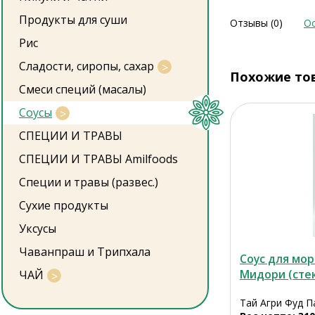
Продукты для суши
Отзывы (0)
Ос
Рис
Сладости, сиропы, сахар
Похожие то
Смеси специй (масалы)
Соусы
СПЕЦИИ И ТРАВЫ
СПЕЦИИ И ТРАВЫ Amilfoods
Специи и травы (развес.)
Сухие продукты
Уксусы
Чаванпраш и Трипхала
Соус для мо
Мидори (стек.
ЧАЙ
Тай Агри Фуд П