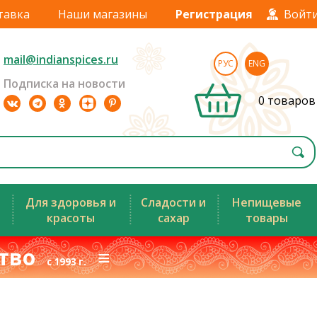
тавка
Наши магазины
Регистрация
Войт
mail@indianspices.ru
РУС
ENG
Подписка на новости
0 товаров
Для здоровья и
Сладости и
Непищевые
красоты
сахар
товары
ство
≡
с 1993 г.