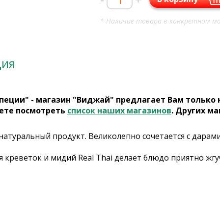
* Наличие товара в конкретном ма
ция
пеции" - магазин "Виджай" предлагает Вам только
ете посмотреть
список наших магазинов
. Других ма
натуральный продукт. Великолепно сочетается с дарами
я креветок и мидий Real Thai делает блюдо приятно жг