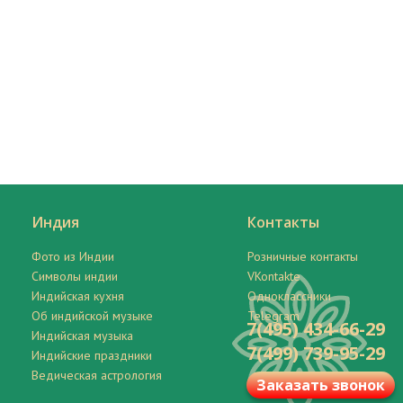
Индия
Контакты
Фото из Индии
Розничные контакты
Символы индии
VKontakte
Индийская кухня
Одноклассники
Об индийской музыке
Telegram
7(495) 434-66-29
Индийская музыка
7(499) 739-95-29
Индийские праздники
Ведическая астрология
Заказать звонок