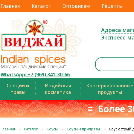
Главная
Каталог
Оптовикам
Рецепты
Адреса маг
Экспресс-м
WhatsApp: +7 (969) 341-30-66
Специи и
Индийская
Консервированные
травы
косметика
продукты
≡ Более 3
Главная
Каталог
Соусы
Соусы и приправы
Соус острый д