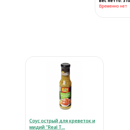
Вес нетто: 310
Временно нет
Соус острый для креветок и
мидий "Real T...