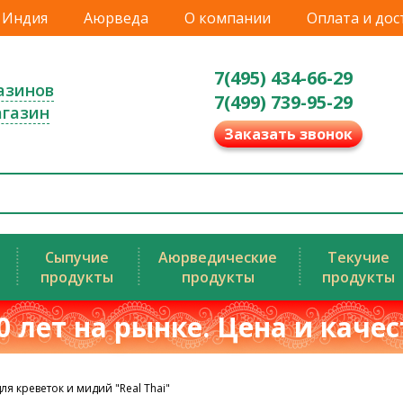
Индия
Аюрведа
О компании
Оплата и дос
7(495) 434-66-29
азинов
7(499) 739-95-29
агазин
Заказать звонок
Сыпучие
Аюрведические
Текучие
продукты
продукты
продукты
0 лет на рынке. Цена и каче
ля креветок и мидий "Real Thai"