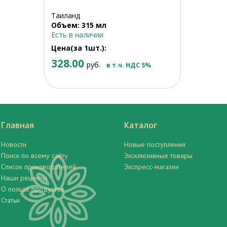
Таиланд
Объем: 315 мл
Есть в наличии
Цена(за 1шт.):
328.00
руб.
в т.ч. НДС 5%
Главная
Каталог
Новости
Новые поступления
Поиск по всему сайту
Эксклюзивные товары
Список производителей
Экспресс-магазин
Наши рецепты
О пользе продуктов
Статьи