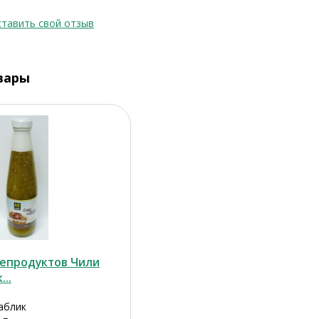
тавить свой отзыв
вары
репродуктов Чили
..
аблик