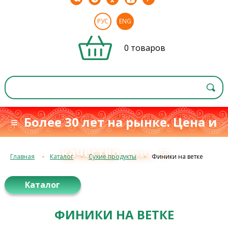
РУС
ENG
0 товаров
≡ Более 30 лет на рынке. Цена и
качество
≡
с 1993 г.
Главная
Каталог
Сухие продукты
Финики на ветке
Каталог
ФИНИКИ НА ВЕТКЕ