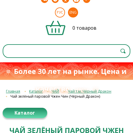
РУС
ENG
0 товаров
≡ Более 30 лет на рынке. Цена и
качество
≡
с 1993 г.
Главная
Каталог
ЧАЙ
Чай т.м. Чёрный Дракон
Чай зелёный паровой Чжен Чин (Чёрный Дракон)
Каталог
ЧАЙ ЗЕЛЁНЫЙ ПАРОВОЙ ЧЖЕН