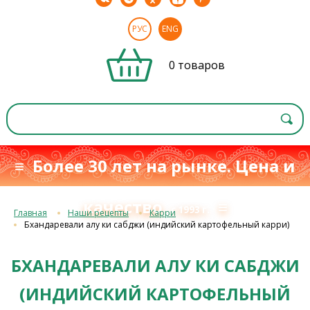
РУС
ENG
0 товаров
≡ Более 30 лет на рынке. Цена и
качество
≡
с 1993 г.
Главная
Наши рецепты
Карри
Бхандаревали алу ки сабджи (индийский картофельный карри)
БХАНДАРЕВАЛИ АЛУ КИ САБДЖИ
(ИНДИЙСКИЙ КАРТОФЕЛЬНЫЙ