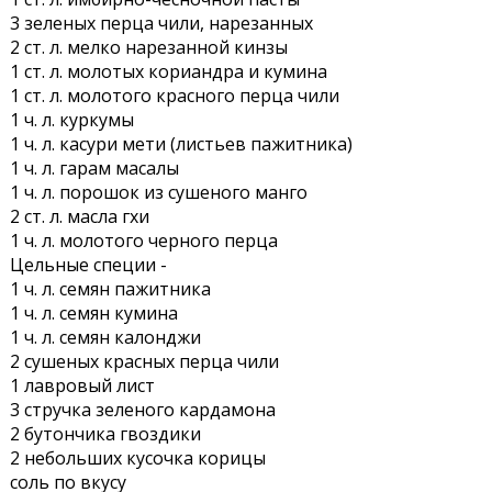
3 зеленых перца чили, нарезанных
2 ст. л. мелко нарезанной кинзы
1 ст. л. молотых кориандра и кумина
1 ст. л. молотого красного перца чили
1 ч. л. куркумы
1 ч. л. касури мети (листьев пажитника)
1 ч. л. гарам масалы
1 ч. л. порошок из сушеного манго
2 ст. л. масла гхи
1 ч. л. молотого черного перца
Цельные специи -
1 ч. л. семян пажитника
1 ч. л. семян кумина
1 ч. л. семян калонджи
2 сушеных красных перца чили
1 лавровый лист
3 стручка зеленого кардамона
2 бутончика гвоздики
2 небольших кусочка корицы
соль по вкусу