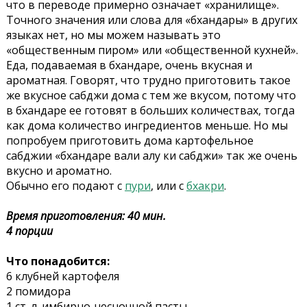
что в переводе примерно означает «хранилище».
Точного значения или слова для «бхандары» в других
языках нет, но мы можем называть это
«общественным пиром» или «общественной кухней».
Еда, подаваемая в бхандаре, очень вкусная и
ароматная. Говорят, что трудно приготовить такое ​​
же вкусное сабджи дома с тем же вкусом, потому что
в бхандаре ее готовят в больших количествах, тогда
как дома количество ингредиентов меньше. Но мы
попробуем приготовить дома картофельное
сабджии «бхандаре вали алу ки сабджи» так же очень
вкусно и ароматно.
Обычно его подают с
пури
, или с
бхакри
.
Время приготовления: 40 мин.
4 порции
Что понадобится:
6 клубней картофеля
2 помидора
1 ст. л. имбирно-чесночной пасты