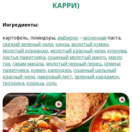
КАРРИ)
Ингредиенты:
картофель, помидоры,
имбирно
-
чесночная
паста,
свежий зеленый чили
,
кинза
,
молотый кумин
,
молотый кориандр
,
молотый красный чили
,
куркума
,
листья пажитника
,
сушеный молотый манго
,
масло
гхи
,
гарам масала
,
молотый черный перец
,
семена
пажитника
,
кумин
,
калонджи
,
сушеный цельный
красный чили
,
лавровый лист
,
зеленый кардамон
,
гвоздика
,
корица
,
соль