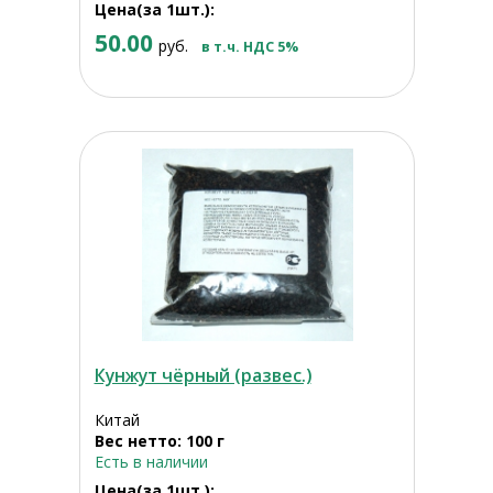
Цена(за 1шт.):
50.00
руб.
в т.ч. НДС 5%
Кунжут чёрный (развес.)
Китай
Вес нетто: 100 г
Есть в наличии
Цена(за 1шт.):