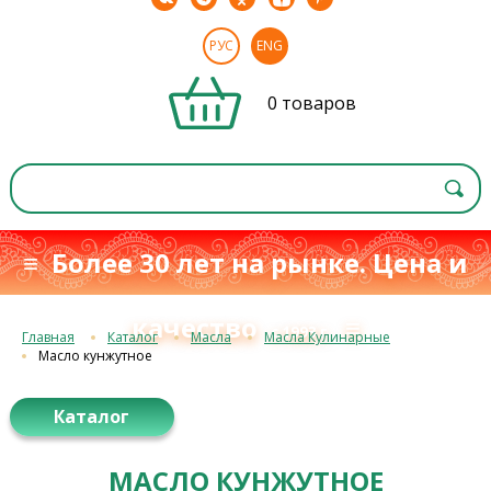
РУС
ENG
0 товаров
≡ Более 30 лет на рынке. Цена и
качество
≡
с 1993 г.
Главная
Каталог
Масла
Масла Кулинарные
Масло кунжутное
Каталог
МАСЛО КУНЖУТНОЕ