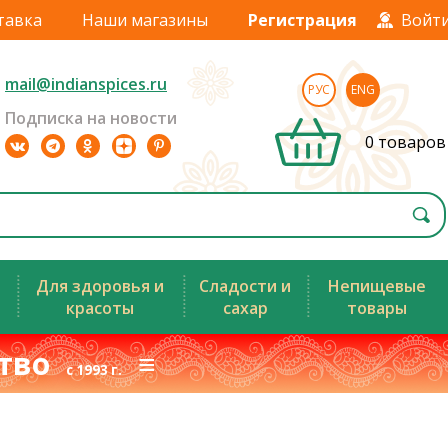
тавка
Наши магазины
Регистрация
Войт
mail@indianspices.ru
РУС
ENG
Подписка на новости
0 товаров
Для здоровья и
Сладости и
Непищевые
красоты
сахар
товары
ство
≡
с 1993 г.