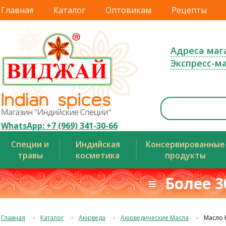
Главная
Каталог
Оптовикам
Рецепты
Адреса маг
Экспресс-м
WhatsApp: +7 (969) 341-30-66
Специи и
Индийская
Консервированные
травы
косметика
продукты
≡ Более 3
Главная
Каталог
Аюрведа
Аюрведические Масла
Масло 