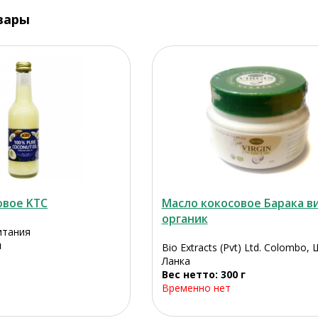
вары
овое KTC
Масло кокосовое Барака 
органик
итания
л
Bio Extracts (Pvt) Ltd. Colombo,
Ланка
Вес нетто: 300 г
Временно нет