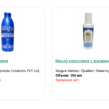
овое
Масло кокосовое с жасми
rveda Creations PVT.Ltd,
Мадья Импекс Прайвет Лимите
Объем: 150 мл
л
Временно нет