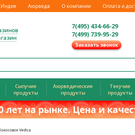
Индия
Аюрведа
О компании
Оплата и дос
7(495) 434-66-29
азинов
7(499) 739-95-29
агазин
Заказать звонок
Сыпучие
Аюрведические
Текучие
продукты
продукты
продукты
0 лет на рынке. Цена и каче
Кокосовое Vedica