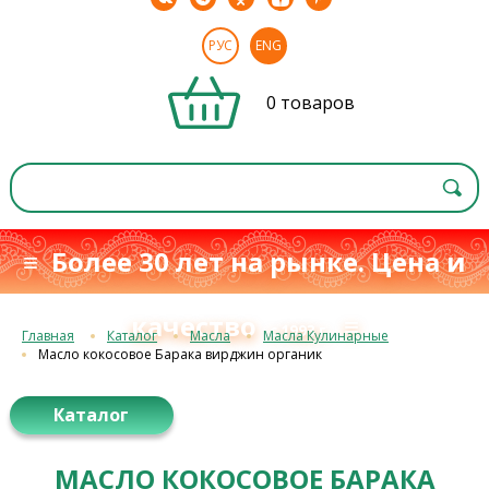
РУС
ENG
0 товаров
≡ Более 30 лет на рынке. Цена и
качество
≡
с 1993 г.
Главная
Каталог
Масла
Масла Кулинарные
Масло кокосовое Барака вирджин органик
Каталог
МАСЛО КОКОСОВОЕ БАРАКА