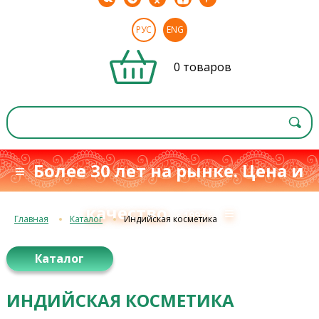
РУС
ENG
0 товаров
≡ Более 30 лет на рынке. Цена и
качество
≡
с 1993 г.
Главная
Каталог
Индийская косметика
Каталог
ИНДИЙСКАЯ КОСМЕТИКА