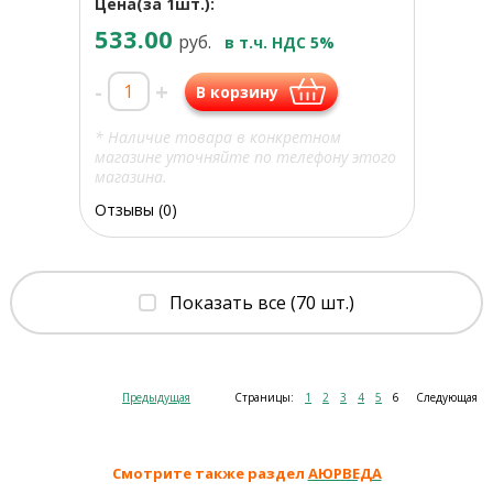
Цена(за 1шт.):
533.00
руб.
в т.ч. НДС 5%
-
+
В корзину
* Наличие товара в конкретном
магазине уточняйте по телефону этого
магазина.
Отзывы (0)
Показать все (70 шт.)
Предыдущая
Страницы:
1
2
3
4
5
6
Следующая
Смотрите также раздел
АЮРВЕДА