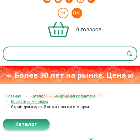
РУС
ENG
0 товаров
≡ Более 30 лет на рынке. Цена и
качество
≡
с 1993 г.
Главная
Каталог
Индийская косметика
Косметика Himalaya
Скраб для жирной кожи с овсом и мёдом
Каталог