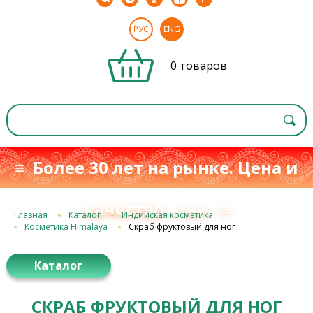
РУС
ENG
0 товаров
≡ Более 30 лет на рынке. Цена и
качество
≡
с 1993 г.
Главная
Каталог
Индийская косметика
Косметика Himalaya
Скраб фруктовый для ног
Каталог
СКРАБ ФРУКТОВЫЙ ДЛЯ НОГ