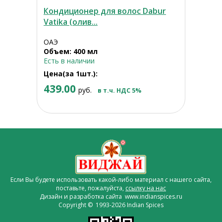
Кондиционер для волос Dabur
Vatika (олив...
ОАЭ
Объем: 400 мл
Есть в наличии
Цена(за 1шт.):
439.00
руб.
в т.ч. НДС 5%
Если Вы будете использовать какой-либо материал с нашего сайта,
поставьте, пожалуйста,
ссылку на нас
Дизайн и разработка сайта www.indianspices.ru
Copyright © 1993-2026 Indian Spices