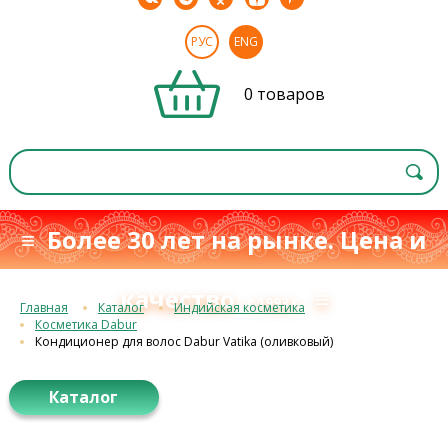
РУС
ENG
0 товаров
≡ Более 30 лет на рынке. Цена и
качество
≡
с 1993 г.
Главная
Каталог
Индийская косметика
Косметика Dabur
Кондиционер для волос Dabur Vatika (оливковый)
Каталог