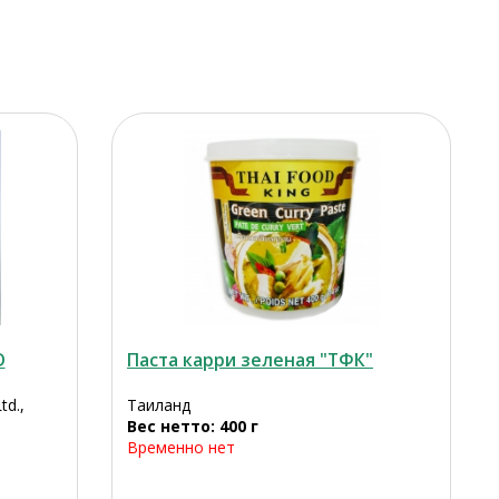
D
Паста карри зеленая "ТФК"
td.,
Таиланд
Вес нетто: 400 г
Временно нет