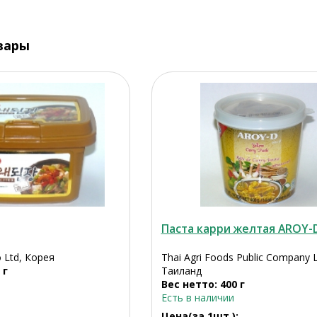
вары
Паста карри желтая AROY-
 Ltd, Корея
Thai Agri Foods Public Company L
 г
Таиланд
Вес нетто: 400 г
Есть в наличии
Цена(за 1шт.):