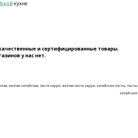
йской
кухне
 качественные и сертифицированные товары.
газинов у нас нет.
лтая, желтая китайская, паста карри, желтая паста карри
, китайские пасты, пасты
китайские