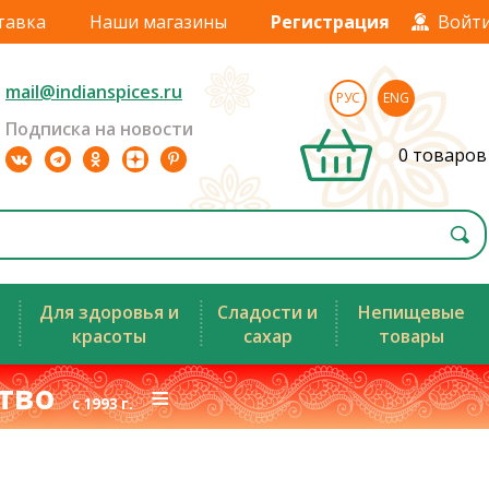
тавка
Наши магазины
Регистрация
Войт
mail@indianspices.ru
РУС
ENG
Подписка на новости
0 товаров
Для здоровья и
Сладости и
Непищевые
красоты
сахар
товары
ство
≡
с 1993 г.