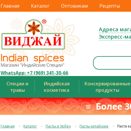
Главная
Каталог
Оптовикам
Рецепты
Адреса маг
Экспресс-м
WhatsApp: +7 (969) 341-30-66
Специи и
Индийская
Консервированные
травы
косметика
продукты
≡ Более 3
Главная
Каталог
Пасты и Урбеч
Пасты китайские
Паста к