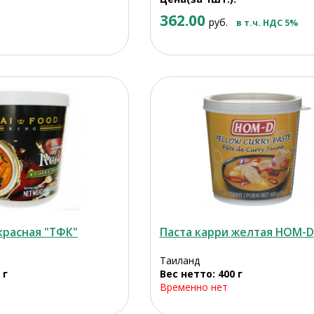
362.00
руб.
в т.ч. НДС 5%
красная "ТФК"
Паста карри желтая HOM-D
Таиланд
 г
Вес нетто: 400 г
Временно нет