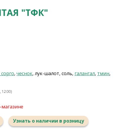
ТАЯ "ТФК"
 сорго
,
чеснок
, лук-шалот, соль,
галангал
,
тмин
,
 12:00)
т-магазине
Узнать о наличии в розницу