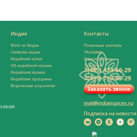
Индия
Контакты
Фото из Индии
Розничные контакты
Символы индии
VKontakte
Индийская кухня
Одноклассники
Об индийской музыке
Telegram
7(495) 434-66-29
Индийская музыка
7(499) 739-95-29
Индийские праздники
Ведическая астрология
Заказать звонок
mail@indianspices.ru
у на нас
Подписка на новости