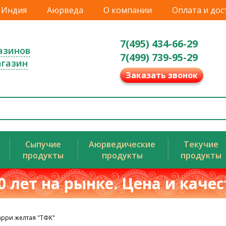
Индия
Аюрведа
О компании
Оплата и дос
7(495) 434-66-29
азинов
7(499) 739-95-29
агазин
Заказать звонок
Сыпучие
Аюрведические
Текучие
продукты
продукты
продукты
0 лет на рынке. Цена и каче
арри желтая "ТФК"