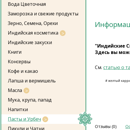
Вода Цветочная
Заморозка и свежие продукты
Информа
Зерно, Семена, Орехи
Индийская косметика
Индийские закуски
"Индийские С
Книги
Здесь вы мож
Консервы
См.
статью о т
Кофе и какао
Лапша и вермишель
# желтый карри,
Масла
Мука, крупа, папад
Напитки
Пасты и Урбеч
Отзывы (0)
Ос
Пикули и Чатни