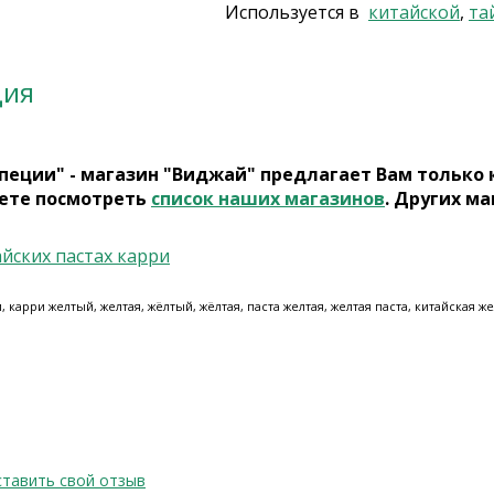
Используется в
китайской
,
та
ция
пеции" - магазин "Виджай" предлагает Вам только
ете посмотреть
список наших магазинов
. Других ма
айских пастах карри
 карри желтый, желтая, жёлтый, жёлтая, паста желтая, желтая паста, китайская же
тавить свой отзыв