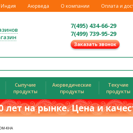
Индия
Аюрведа
О компании
Оплата и дос
7(495) 434-66-29
азинов
7(499) 739-95-29
агазин
Заказать звонок
Сыпучие
Аюрведические
Текучие
продукты
продукты
продукты
0 лет на рынке. Цена и каче
TOM-KHA