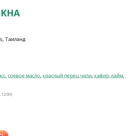
-KHA
s, Таиланд
сс
,
соевое масло
,
красный перец чили
,
кафир-лайм
,
 12:00)