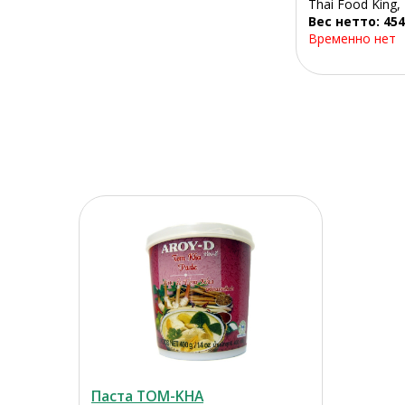
Thai Food King,
Вес нетто: 454
Временно нет
Паста TOM-KHA