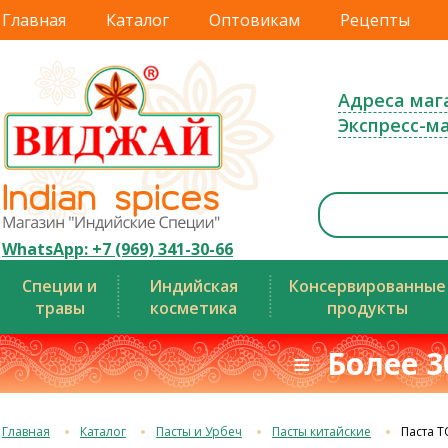
Главная
Каталог
Оптовикам
Рецепты
Адреса маг
Экспресс-м
WhatsApp: +7 (969) 341-30-66
Специи и
Индийская
Консервированные
травы
косметика
продукты
≡ Более 3
Главная
Каталог
Пасты и Урбеч
Пасты китайские
Паста 