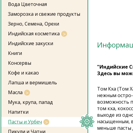
Вода Цветочная
Заморозка и свежие продукты
Зерно, Семена, Орехи
Индийская косметика
Информа
Индийские закуски
Книги
Консервы
"Индийские С
Кофе и какао
Здесь вы мож
Лапша и вермишель
Том Кха (Том Х
Масла
нежным остро-с
возможность пр
Мука, крупа, папад
том кха, кокос
Напитки
выходе из одно
насыщенным, в
Пасты и Урбеч
меньше пасты 
Пикули и Чатни