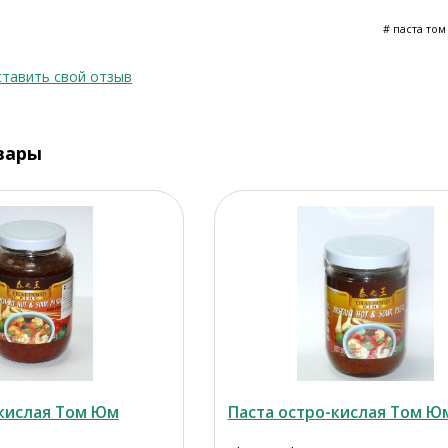
# паста том
тавить свой отзыв
вары
-кислая Том Юм
Паста остро-кислая Том Ю