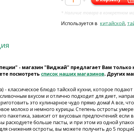
* Наличие товара в конкретном ма
Используется в
китайской
,
та
ция
пеции" - магазин "Виджай" предлагает Вам только
ете посмотреть
список наших магазинов
. Других ма
а) - классическое блюдо тайской кухни, которое подаю
ливочным вкусом и отлично подходит для диет, направ
иготовить это кулинарное чудо прямо дома! А все, что 
овое молоко и немного курицы. Степень остроты: умере
го пакетика, зависит от вкусовых предпочтений: если в
ы расходуете больше пасты, и при этом из одной упако
для снижения остроты, вы можете получить до 5 порци