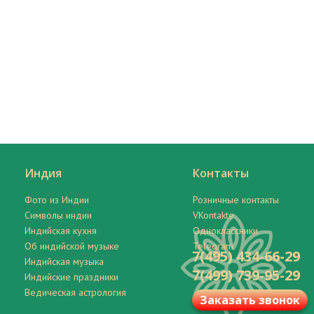
Индия
Контакты
Фото из Индии
Розничные контакты
Символы индии
VKontakte
Индийская кухня
Одноклассники
Об индийской музыке
Telegram
7(495) 434-66-29
Индийская музыка
7(499) 739-95-29
Индийские праздники
Ведическая астрология
Заказать звонок