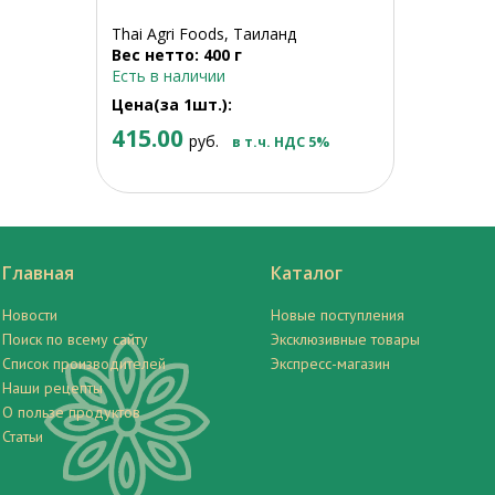
Thai Agri Foods, Таиланд
Вес нетто: 400 г
Есть в наличии
Цена(за 1шт.):
415.00
руб.
в т.ч. НДС 5%
Главная
Каталог
Новости
Новые поступления
Поиск по всему сайту
Эксклюзивные товары
Список производителей
Экспресс-магазин
Наши рецепты
О пользе продуктов
Статьи