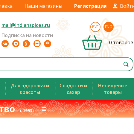
тавка
Наши магазины
Регистрация
Войт
mail@indianspices.ru
РУС
ENG
Подписка на новости
0 товаров
Для здоровья и
Сладости и
Непищевые
красоты
сахар
товары
ство
≡
с 1993 г.