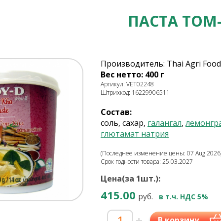
ПАСТА TOM
Производитель: Thai Agri Food
Вес нетто: 400 г
Артикул: VET02248
Штрихкод: 16229906511
Состав:
соль, сахар,
галангал
,
лемонгра
глютамат натрия
(Последнее изменение цены: 07 Aug 2026,
Срок годности товара: 25.03.2027
Цена(за 1шт.):
415.00
руб.
в т.ч. НДС 5%
-
+
В корзину