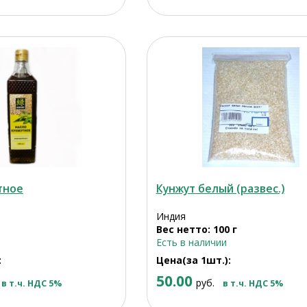
тное
Кунжут белый (развес.)
Индия
Вес нетто: 100 г
Есть в наличии
:
Цена(за 1шт.):
50.00
руб.
в т.ч. НДС 5%
в т.ч. НДС 5%