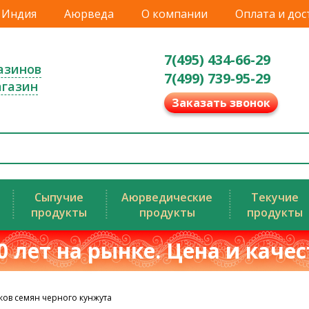
Индия
Аюрведа
О компании
Оплата и дос
7(495) 434-66-29
азинов
7(499) 739-95-29
агазин
Заказать звонок
Сыпучие
Аюрведические
Текучие
продукты
продукты
продукты
0 лет на рынке. Цена и каче
ков семян черного кунжута