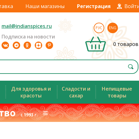
тавка
Наши магазины
Регистрация
Войт
mail@indianspices.ru
РУС
ENG
Подписка на новости
0 товаров
Для здоровья и
Сладости и
Непищевые
красоты
сахар
товары
ство
≡
с 1993 г.