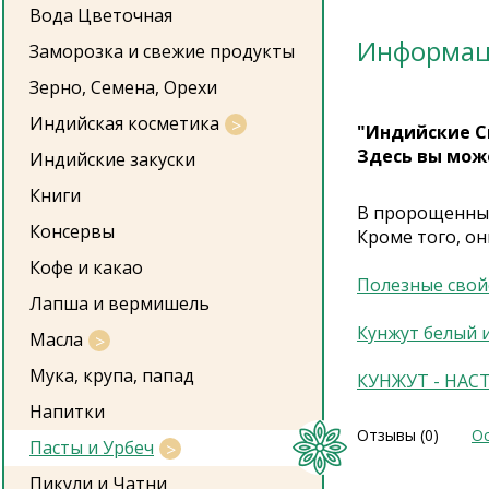
Вода Цветочная
Информа
Заморозка и свежие продукты
Зерно, Семена, Орехи
Индийская косметика
"Индийские С
Здесь вы мож
Индийские закуски
Книги
В пророщенных
Консервы
Кроме того, он
Кофе и какао
Полезные свой
Лапша и вермишель
Кунжут белый 
Масла
Мука, крупа, папад
КУНЖУТ - НАС
Напитки
Отзывы (0)
Ос
Пасты и Урбеч
Пикули и Чатни