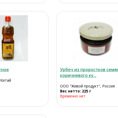
тное
Урбеч из проростков семя
коричневого ку...
 Китай
ООО "Живой продукт", Россия
Вес нетто: 225 г
Временно нет