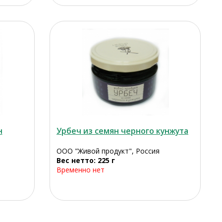
н
Урбеч из семян черного кунжута
ООО "Живой продукт", Россия
Вес нетто: 225 г
Временно нет