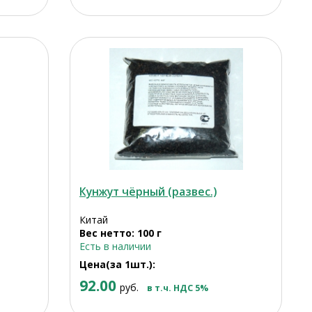
Кунжут чёрный (развес.)
Китай
Вес нетто: 100 г
Есть в наличии
Цена(за 1шт.):
92.00
руб.
в т.ч. НДС 5%