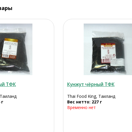
вары
ый ТФК
Кунжут чёрный ТФК
 Таиланд
Thai Food King, Таиланд
 г
Вес нетто: 227 г
Временно нет