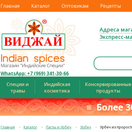
Главная
Каталог
Оптовикам
Рецепты
Адреса маг
Экспресс-м
WhatsApp: +7 (969) 341-30-66
Специи и
Индийская
Консервированные
травы
косметика
продукты
≡ Более 3
Главная
Каталог
Пасты и Урбеч
Урбеч
Урбеч из пророст