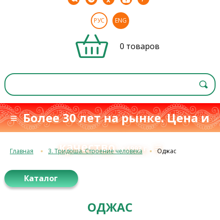
РУС
ENG
0 товаров
≡ Более 30 лет на рынке. Цена и
качество
≡
с 1993 г.
Главная
3. Тридоша. Строение человека
Оджас
Каталог
ОДЖАС