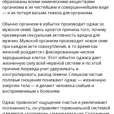
образованы всеми химическими веществами
организма в их чистейшем и совершеннейшем виде
— и их потеря весьма тяжела для организма.
Обычно организм в избытке производит оджас (и
мужское семя). Здесь кроется причина того, почему
чрезмерная сексуальная активность вредна для
мужчин. Мужской организм производит новое семя
при каждом акте совокупления, в то время как
женский рождается с фиксированным числом
зародышевых клеток. Этот избыток оджаса дает
жизненную силу всей нервной системе и по этой
причине Аюрведа учит удерживать и
контролировать расход семени. Слишком частые
половые сношения понижают оджас — жизненную
энергию тела — и делают человека слабым и
восприимчивым к болезням.
Оджас привносит ощущение счастья и увеличивает
осознанность, он управляет гормональной системой
и является «топливом» самореализации. Сохранение