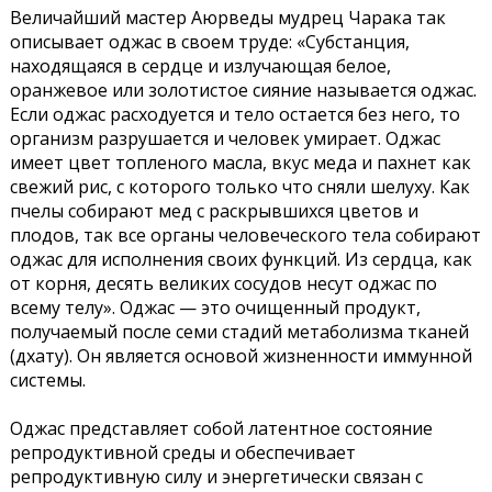
Величайший мастер Аюрведы мудрец Чарака так
описывает оджас в своем труде: «Субстанция,
находящаяся в сердце и излучающая белое,
оранжевое или золотистое сияние называется оджас.
Если оджас расходуется и тело остается без него, то
организм разрушается и человек умирает. Оджас
имеет цвет топленого масла, вкус меда и пахнет как
свежий рис, с которого только что сняли шелуху. Как
пчелы собирают мед с раскрывшихся цветов и
плодов, так все органы человеческого тела собирают
оджас для исполнения своих функций. Из сердца, как
от корня, десять великих сосудов несут оджас по
всему телу». Оджас — это очищенный продукт,
получаемый после семи стадий метаболизма тканей
(дхату). Он является основой жизненности иммунной
системы.
Оджас представляет собой латентное состояние
репродуктивной среды и обеспечивает
репродуктивную силу и энергетически связан с