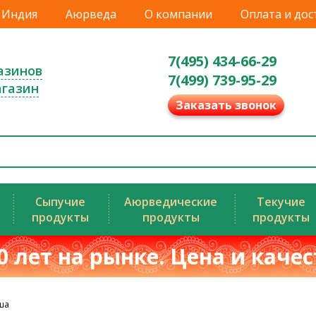
Индия
Аюрведа
О компании
Оплата и дос
7(495) 434-66-29
азинов
7(499) 739-95-29
агазин
Заказать звонок
Сыпучие
Аюрведические
Текучие
продукты
продукты
продукты
0 лет на рынке. Цена и каче
ша