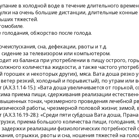
купание в холодной воде в течение длительного времен
гулки на очень большие дистанции, длительные конные
льших тяжестей.
втомобиле.
 голодания, обжорство после голода.
очеиспускания, сна, дефекации, рвоты и т.д.
е сидение за телевизором или компьютером.
дит из баланса при употреблении в пищу острого, горь
должного количества жидкости, а также частого употре
й горошек и некоторых других), мяса. Вата доша резко
и ветер резкий, холодный и порывистый), по утрам или
 (А.Х.3.1.14-15.): «Вата доша увеличивается от горькой,
има приема пищи, сдерживания реализации естественн
вышенных тонах, чрезмерного проведения лечебной рвот
изической работы, чрезмерной половой жизни; зимой, в
 (А.Х.3.16.19-28.): «Среди пяти субдоша Вата доша, Пра
грузки, приема большого количества пищи, голодания, 
 задержки реализации физиологических потребностей о
ания, отрыжки, рвоты и сна, ношения тяжестей на голове