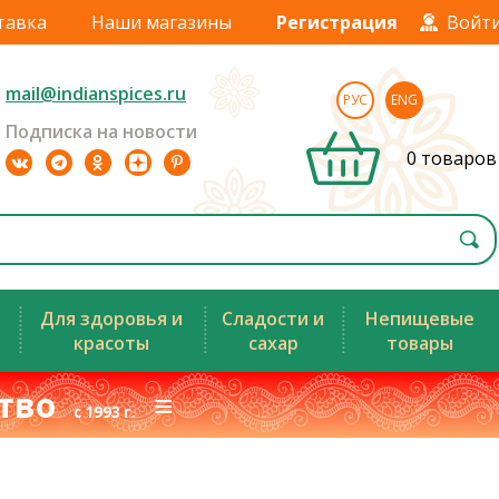
тавка
Наши магазины
Регистрация
Войт
mail@indianspices.ru
РУС
ENG
Подписка на новости
0 товаров
Для здоровья и
Сладости и
Непищевые
красоты
сахар
товары
ство
≡
с 1993 г.