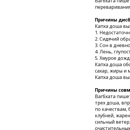
Вагбхата пишет
переваривания
Причины дисб
Капха доша вых
1. Недостаточн
2. Сидячий обр
3. Сон в дневн
4. Лень, глупос
5. Хмурое дожд
Капха доша обо
сахар, жиры и 
Капха доша вы
Причины совм
Вагбхата пишет
трех доша, вп
по качествам,
клубней, жарен
сильный ветер,
очистительных