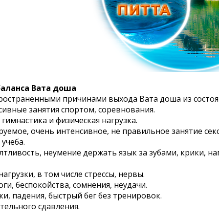
аланса Вата доша
ространенными причинами выхода Вата доша из состоян
сивные занятия спортом, соревнования.
 гимнастика и физическая нагрузка.
ируемое, очень интенсивное, не правильное занятие се
 учеба.
лтливость, неумение держать язык за зубами, крики, н
нагрузки, в том числе стрессы, нервы.
воги, беспокойства, сомнения, неудачи.
ки, падения, быстрый бег без тренировок.
тельного сдавления.