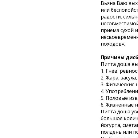
Вьяна Ваю вых
или беспокойст
радости, сильн
несовместимой 
приема сухой 
несвоевременн
походов».
Причины дисб
Питта доша вы
1. Гнев, ревнос
2. Жара, засух
3. Физические 
4. Употреблени
5. Половые из
6. Жизненные н
Питта доша ув
большое количе
йогурта, смета
полдень или п