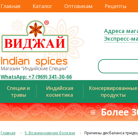
Главная
Каталог
Оптовикам
Рецепты
Адреса маг
Экспресс-м
WhatsApp: +7 (969) 341-30-66
Специи и
Индийская
Консервированные
травы
косметика
продукты
≡ Более 3
Главная
5. Возникновение болезни
Причины дисбаланса тридо