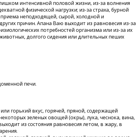
слишком интенсивной половой жизни, из-за волнения
екватной физической нагрузки; из-за страха, бурной
за приема неподходящей, сырой, холодной и
других причин. Апана Ваю выходит из равновесия из-за
изиологических потребностей организма или из-за их
животных, долгого сидения или длительных пеших
 доменной печи.
ли горький вкус, горячей, пряной, содержащей
екоторых зеленых овощей (окры), лука, чеснока, вина,
выходит из состояния равновесия летом, в жару, в
арения.