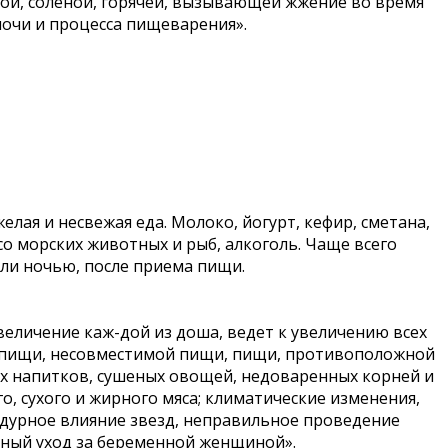
ислой, соленой, горячей, вызывающей жжение во время
ночи и процесса пищеварения».
желая и несвежая еда. Молоко, йогурт, кефир, сметана,
ясо морских животных и рыб, алкоголь. Чаще всего
или ночью, после приема пищи.
увеличение каж-дой из доша, ведет к увеличению всех
й пищи, несовместимой пищи, пищи, противоположной
их напитков, сушеных овощей, недоваренных корней и
го, сухого и жирного мяса; климатические изменения,
, дурное влияние звезд, неправильное проведение
ьный уход за беременной женщиной».