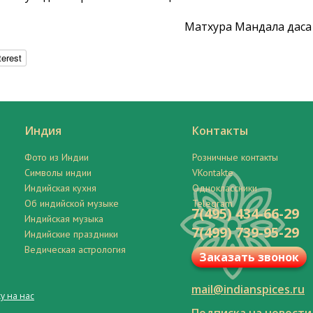
Матхура Мандала даса
terest
Индия
Контакты
Фото из Индии
Розничные контакты
Символы индии
VKontakte
Индийская кухня
Одноклассники
Об индийской музыке
Telegram
7(495) 434-66-29
Индийская музыка
7(499) 739-95-29
Индийские праздники
Ведическая астрология
Заказать звонок
mail@indianspices.ru
у на нас