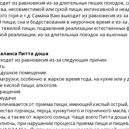
одит из равновесия из-за длительных пеших походов, 
ва, несовместимой или сухой пищи, интенсивной и неад
ого горя и т.д. Самана Ваю выходит из равновесия из-
пищи, сна и бодрствования в неурочное время и из-за 
и тяжелой пищи, подавления реализации естественных ф
ой реализации, из-за длительных поездок на вьючных 
аланса Питта доша
ходит из равновесия из-за следующих причин:
ть.
а, душное помещение.
нагрузки, особенно в жаркое время года, на кухне или у
е кислой пищи, алкоголя.
вращения.
еудачи.
еличивается от приема пищи, имеющей кислый острый, и
ство горчицы, перца, кунжутного и горчичного масла, н
ны, а также от жаркого солнца. Чаще всего Питта доша 
олночь, при нарушении процесса приема пищи и пищев