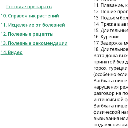
11. Плавание, 
Готовые препараты
12. Пешие про
10. Справочник растений
13. Подъём бо
14. Тряска в а
11. Исцеление от болезней
15. Длительные
12. Полезные рецепты
16. Курение.
17. Задержка м
13. Полезные рекомендации
18. Длительно
14. Видео
Вата доша выхо
принятой без 
горох, турецки
(особенно есл
Вагбхата пишет
нарушения реж
разговор на по
интенсивной ф
Вагбхата пишет
физической на
вызывания или
подавления чих