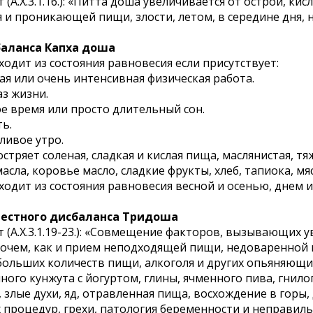
 (А.Х.3.1.16.): «Питта доша увеличивается от острой, к
 и проникающей пищи, злости, летом, в середине дня, 
аланса Капха доша
одит из состояния равновесия если присутствует:
ая или очень интенсивная физическая работа.
аз жизни.
ое время или просто длительный сон.
ть.
ливое утро.
стряет соленая, сладкая и кислая пища, маслянистая, тя
масла, коровье масло, сладкие фрукты, хлеб, тапиока, м
ходит из состояния равновесия весной и осенью, днем 
естного дисбаланса Тридоша
 (А.Х.3.1.19-23.): «Совмещение факторов, вызывающих 
рочем, как и прием неподходящей пищи, недоваренно
 больших количеств пищи, алкоголя и других опьяняющ
ного кунжута с йогуртом, глины, ячменного пива, гнило
 злые духи, яд, отравленная пища, восхождение в горы
 процедур, грехи, патология беременности и неправил