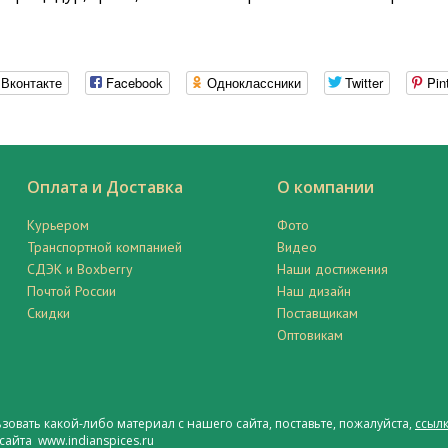
Вконтакте
Facebook
Одноклассники
Twitter
Pin
Оплата и Доставка
О компании
Курьером
Фото
Транспортной компанией
Видео
СДЭК и Boxberry
Наши достижения
Почтой России
Наш дизайн
Скидки
Поставщикам
Оптовикам
ьзовать какой-либо материал с нашего сайта, поставьте, пожалуйста,
ссылк
сайта www.indianspices.ru