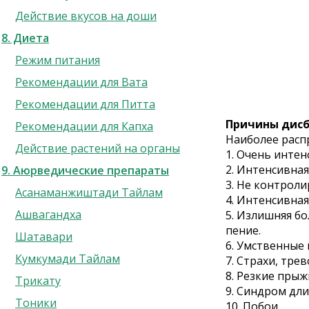
Действие вкусов на доши
8. Диета
Режим питания
Рекомендации для Вата
Рекомендации для Питта
Причины дисб
Рекомендации для Капха
Наиболее расп
Действие растений на органы
1. Очень интен
2. Интенсивная
9. Аюрведические препараты
3. Не контрол
Асанаманжиштади Тайлам
4. Интенсивная
Ашвагандха
5. Излишняя бо
пение.
Шатавари
6. Умственные 
Кумкумади Тайлам
7. Страхи, тре
8. Резкие прыж
Трикату
9. Синдром дли
Тоники
10. Побои.