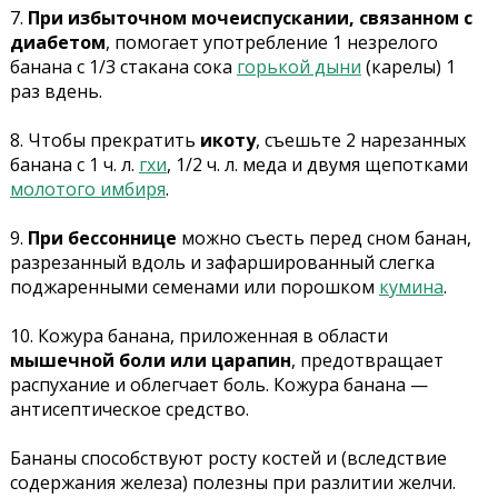
7.
При избыточном мочеиспускании, связанном с
диабетом
, помогает употребление 1 незрелого
банана с 1/3 стакана сока
горькой дыни
(карелы) 1
раз вдень.
8. Чтобы прекратить
икоту
, съешьте 2 нарезанных
банана с 1 ч. л.
гхи
, 1/2 ч. л. меда и двумя щепотками
молотого имбиря
.
9.
При бессоннице
можно съесть перед сном банан,
разрезанный вдоль и зафаршированный слегка
поджаренными семенами или порошком
кумина
.
10. Кожура банана, приложенная в области
мышечной боли или царапин
, предотвращает
распухание и облегчает боль. Кожура банана —
антисептическое средство.
Бананы способствуют росту костей и (вследствие
содержания железа) полезны при разлитии желчи.