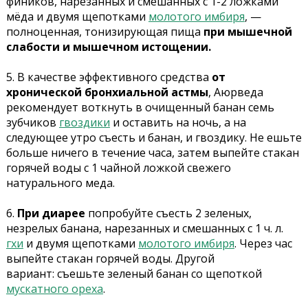
фиников, нарезанных и смешанных с 1-2 ложками
мёда и двумя щепотками
молотого имбиря
, —
полноценная, тонизирующая пища
при мышечной
слабости и мышечном истощении.
5.
В качестве эффективного средства
от
хронической бронхиальной астмы
, Аюрведа
рекомендует воткнуть в очищенный банан семь
зубчиков
гвоздики
и оставить на ночь, а на
следующее утро съесть и банан, и гвоздику. Не ешьте
больше ничего в течение часа, затем выпейте стакан
горячей воды с 1 чайной ложкой свежего
натурального меда.
6.
При диарее
попробуйте съесть 2 зеленых,
незрелых банана, нарезанных и смешанных с 1 ч. л.
гхи
и двумя щепотками
молотого имбиря
. Через час
выпейте стакан горячей воды. Другой
вариант: съешьте зеленый банан со щепоткой
мускатного ореха
.