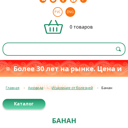
РУС
ENG
0 товаров
≡ Более 30 лет на рынке. Цена и
качество
≡
с 1993 г.
Главная
Аюрведа
Исцеление от болезней
Банан
Каталог
БАНАН