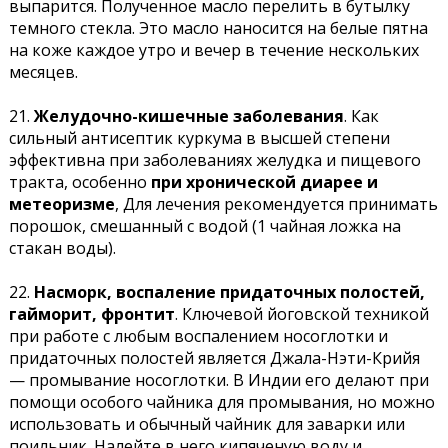
выпарится. Полученное масло перелить в бутылку
темного стекла. Это масло наносится на белые пятна
на коже каждое утро и вечер в течение нескольких
месяцев.
21.
Желудочно-кишечные заболевания
. Как
сильный антисептик куркума в высшей степени
эффективна при заболеваниях желудка и пищевого
тракта, особенно
при хронической диарее и
метеоризме
, Для лечения рекомендуется принимать
порошок, смешанный с водой (1 чайная ложка на
стакан воды).
22.
Насморк, воспаление придаточных полостей,
гайморит, фронтит
.
Ключевой йоговской техникой
при работе с любым воспалением носоглотки и
придаточных полостей является Джала-Нэти-Крийя
— промывание носоглотки. В Индии его делают при
помощи особого чайника для промывания, но можно
использовать и обычный чайник для заварки или
поильник. Налейте в него кипяченую воду и