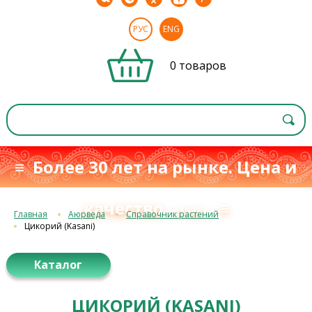
РУС
ENG
0 товаров
≡ Более 30 лет на рынке. Цена и
качество
≡
с 1993 г.
Главная
Аюрведа
Справочник растений
Цикорий (Kasani)
Каталог
ЦИКОРИЙ (KASANI)