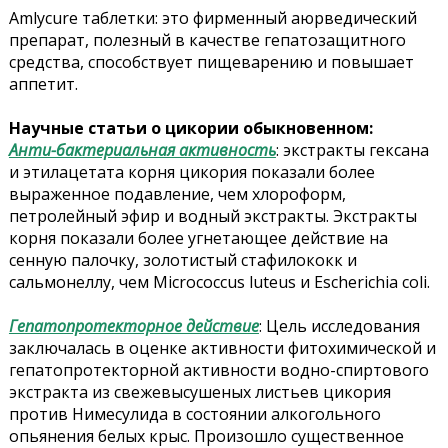
Amlycure таблетки: это фирменный аюрведический
препарат, полезный в качестве гепатозащитного
средства, способствует пищеварению и повышает
аппетит.
Научные статьи о цикории обыкновенном:
Анти-бактериальная активность
: экстракты гексана
и этилацетата корня цикория показали более
выраженное подавление, чем хлороформ,
петролейный эфир и водный экстракты. Экстракты
корня показали более угнетающее действие на
сенную палочку, золотистый стафилококк и
сальмонеллу, чем Micrococcus luteus и Escherichia coli.
Гепатопротекторное действие
: Цель исследования
заключалась в оценке активности фитохимической и
гепатопротекторной активности водно-спиртового
экстракта из свежевысушеных листьев цикория
против Нимесулида в состоянии алкогольного
опьянения белых крыс. Произошло существенное