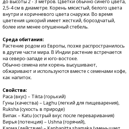
до высоты 2 - 3 метров. Цветки обычно синего цвета,
2,5-4 см в диаметре. Корень мясистый, белого цвета
внутри и коричневого цвета снаружи. Во время
цветения цикорий имеет жесткий, бороздчатый,
более или менее опушенный стебель.
Среда обитания:
Растение родом из Европы, позже распространилось
в другие части мира. В Индии растение встречается
на северо-западе и юго-востоке.
Обычно семена или корень высушивают,
обжаривают и используются вместе с семенами кофе,
как напиток.
Свойства:
Раса (вкус) – Tikta (горький)
Гуны (качества) – Laghu (легкий для пищеварения),
Ruksha (сухость в природе)
Випак – Katu (острый вкус после переваривания)
Вирья (потенция) – Ushna (горячий),
Карма (действие) – Kaphapitta shamaka (уменьшает