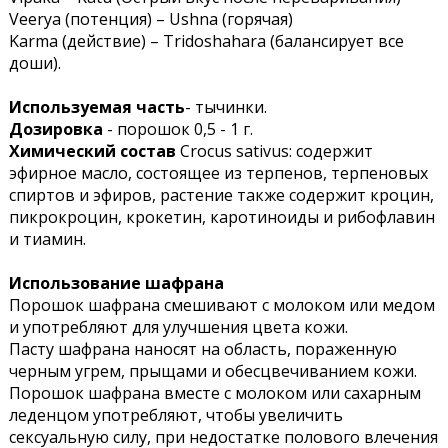
Veerya (потенция) – Ushna (горячая)
Karma (действие) – Tridoshahara (балансирует все
доши).
Используемая часть
- тычинки.
Дозировка
- порошок 0,5 - 1 г.
Химический состав
Crocus sativus: содержит
эфирное масло, состоящее из терпенов, терпеновых
спиртов и эфиров, растение также содержит кроцин,
пикрокроцин, крокетин, каротиноиды и рибофлавин
и тиамин.
Использование шафрана
Порошок шафрана смешивают с молоком или медом
и употребляют для улучшения цвета кожи.
Пасту шафрана наносят на область, пораженную
черным угрем, прыщами и обесцвечиванием кожи.
Порошок шафрана вместе с молоком или сахарным
леденцом употребляют, чтобы увеличить
сексуальную силу, при недостатке полового влечения