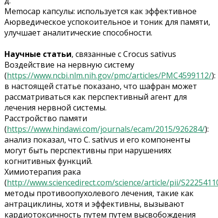
д.
Memocap капсулы: используется как эффективное
Аюрведическое успокоительное и тоник для памяти,
улучшает аналитические способности.
Научные статьи
, связанные с Crocus sativus
Воздействие на нервную систему
(
https://www.ncbi.nlm.nih.gov/pmc/articles/PMC4599112/
):
в настоящей статье показано, что шафран может
рассматриваться как перспективный агент для
лечения нервной системы.
Расстройство памяти
(
https://www.hindawi.com/journals/ecam/2015/926284/
):
анализ показал, что C. sativus и его компоненты
могут быть перспективны при нарушениях
когнитивных функций.
Химиотерапия рака
(
http://www.sciencedirect.com/science/article/pii/S222541
методы противоопухолевого лечения, такие как
антрациклины, хотя и эффективны, вызывают
кардиотоксичность путем путем высвобождения