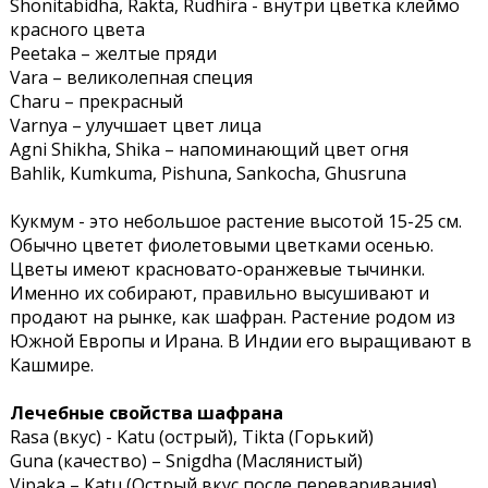
Shonitabidha, Rakta, Rudhira - внутри цветка клеймо
красного цвета
Peetaka – желтые пряди
Vara – великолепная специя
Charu – прекрасный
Varnya – улучшает цвет лица
Agni Shikha, Shika – напоминающий цвет огня
Bahlik, Kumkuma, Pishuna, Sankocha, Ghusruna
Кукмум - это небольшое растение высотой 15-25 см.
Обычно цветет фиолетовыми цветками осенью.
Цветы имеют красновато-оранжевые тычинки.
Именно их собирают, правильно высушивают и
продают на рынке, как шафран. Растение родом из
Южной Европы и Ирана. В Индии его выращивают в
Кашмире.
Лечебные свойства шафрана
Rasa (вкус) - Katu (острый), Tikta (Горький)
Guna (качество) – Snigdha (Маслянистый)
Vipaka – Katu (Острый вкус после переваривания)