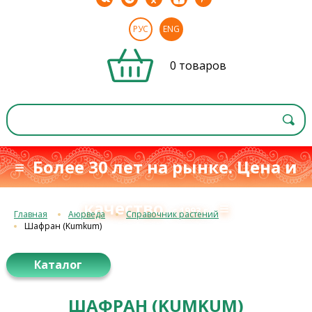
РУС
ENG
0 товаров
≡ Более 30 лет на рынке. Цена и
качество
≡
с 1993 г.
Главная
Аюрведа
Справочник растений
Шафран (Kumkum)
Каталог
ШАФРАН (KUMKUM)