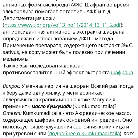
активных форм кислорода (АФК). Шафран во время
электролиза помогает поглотить АФК и т. д.
Депигментация кожи
(
https://www.tjpr.org/vol13_no11/2014_13_11_5.pdf
):
антиоксидантная активность экстракта шафрана
определяли с использованием ДФПГ-метода.
Применение препарата, содержащего экстракт 3% C.
sativus, на кожу может быть полезно при лечении
меланомы.
Также был исследован и доказан
противовоспалительный эффект экстракта
шафрана
.
Вопрос:
У меня аллергия на шафран. Всякий раз, когда
я беру даже одну жилку, у меня возникает
аллергическая крапивница на коже. Могу ли я
применить
масло Кумкумади
(Kumkumadi taila)?
Ответ:
Kumkumadi taila - это Аюрведическое масло,
содержащее шафран, как основной ингредиент. Оно
используется для улучшения состояния кожи лица и
при угревой сыпи (
подробнее о Kumkumadi taila
). Хотя