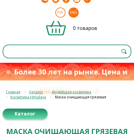
РУС
ENG
0 товаров
≡ Более 30 лет на рынке. Цена и
качество
≡
с 1993 г.
Главная
Каталог
Индийская косметика
Косметика Himalaya
Маска очищающая грязевая
Каталог
МАСКА ОЧИЩАЮЩАЯ ГРЯЗЕВАЯ