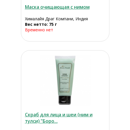
Маска очищающая с нимом
Хималайя Драг Компани, Индия
Вес нетто: 75 г
Временно нет
Скраб для лица и шеи (ним и
тулси) "Боро...