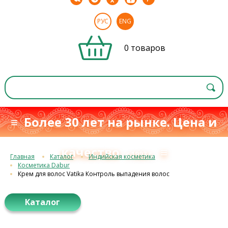
РУС
ENG
0 товаров
≡ Более 30 лет на рынке. Цена и
качество
≡
с 1993 г.
Главная
Каталог
Индийская косметика
Косметика Dabur
Крем для волос Vatika Контроль выпадения волос
Каталог