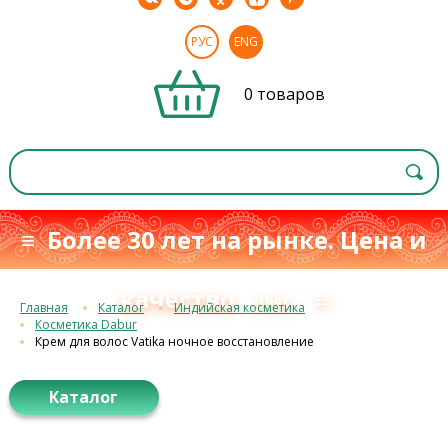
РУС
ENG
0 товаров
≡ Более 30 лет на рынке. Цена и
качество
≡
с 1993 г.
Главная
Каталог
Индийская косметика
Косметика Dabur
Крем для волос Vatika ночное восстановление
Каталог