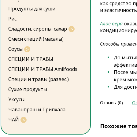
как средство п
Продукты для суши
и эластичность
Рис
Алое вера
оказы
Сладости, сиропы, сахар
кондиционируе
Смеси специй (масалы)
Способы примен
Соусы
До мытья
СПЕЦИИ И ТРАВЫ
эффектив
СПЕЦИИ И ТРАВЫ Amilfoods
После мы
Специи и травы (развес.)
крем мож
Для дост
Сухие продукты
Уксусы
Отзывы (0)
Ос
Чаванпраш и Трипхала
ЧАЙ
Похожие то