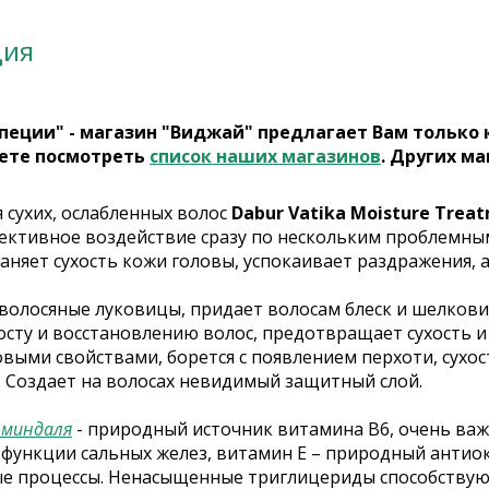
ция
пеции" - магазин "Виджай" предлагает Вам только
ете посмотреть
список наших магазинов
. Других ма
 сухих, ослабленных волос
Dabur Vatika Moisture Trea
ективное воздействие сразу по нескольким проблемным
аняет сухость кожи головы, успокаивает раздражения, а
волосяные луковицы, придает волосам блеск и шелковис
осту и восстановлению волос, предотвращает сухость и
выми свойствами, борется с появлением перхоти, сухо
. Создает на волосах невидимый защитный слой.
 миндаля
- природный источник витамина В6, очень важн
функции сальных желез, витамин Е – природный антиокс
е процессы. Ненасыщенные триглицериды способствуют