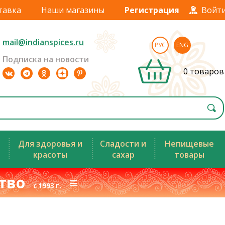
тавка
Наши магазины
Регистрация
Войт
mail@indianspices.ru
РУС
ENG
Подписка на новости
0 товаров
Для здоровья и
Сладости и
Непищевые
красоты
сахар
товары
ство
≡
с 1993 г.