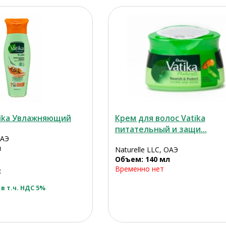
ika Увлажняющий
Крем для волос Vatika
питательный и защи...
ОАЭ
л
Naturelle LLC, ОАЭ
Объем: 140 мл
Временно нет
:
в т.ч. НДС 5%