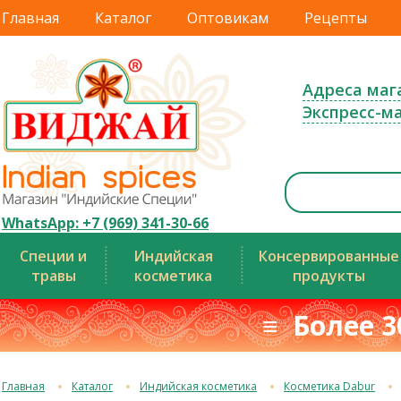
Главная
Каталог
Оптовикам
Рецепты
Адреса маг
Экспресс-м
WhatsApp: +7 (969) 341-30-66
Специи и
Индийская
Консервированные
травы
косметика
продукты
≡ Более 3
Главная
Каталог
Индийская косметика
Косметика Dabur