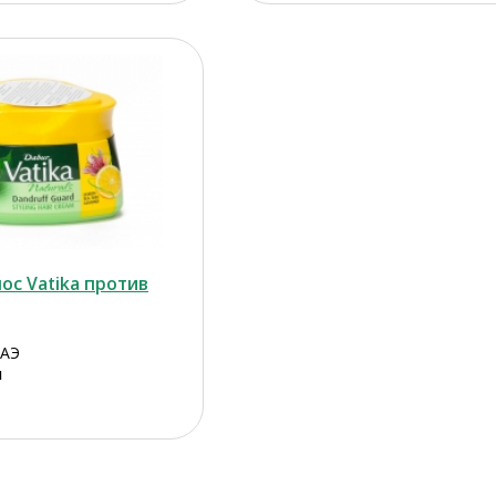
ос Vatika против
ОАЭ
л