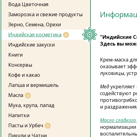
Вода Цветочная
Информа
Заморозка и свежие продукты
Зерно, Семена, Орехи
Индийская косметика
"Индийские С
Здесь вы мож
Индийские закуски
Книги
Крем-маска для
Консервы
оказывает эфф
луковицы, устр
Кофе и какао
Лапша и вермишель
Мед
укрепляет 
содействуют р
Масла
противогрибко
Мука, крупа, папад
и раздражения
Напитки
Масло сладкого
Пасты и Урбеч
нормализации 
воспалительны
Пикули и Чатни