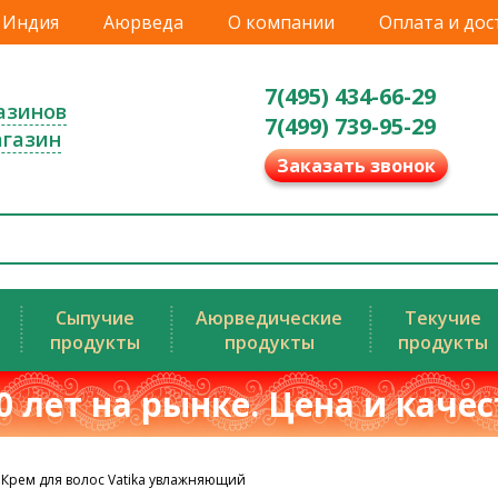
Индия
Аюрведа
О компании
Оплата и дос
7(495) 434-66-29
азинов
7(499) 739-95-29
агазин
Заказать звонок
Сыпучие
Аюрведические
Текучие
продукты
продукты
продукты
0 лет на рынке. Цена и каче
Крем для волос Vatika увлажняющий