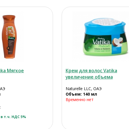
ika Мягкое
Крем для волос Vatika
увеличение объема
ОАЭ
Naturelle LLC, ОАЭ
л
Объем: 140 мл
Временно нет
:
в т.ч. НДС 5%