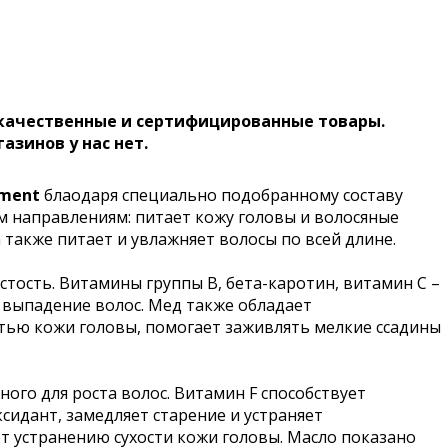
 качественные и сертифицированные товары.
газинов у нас нет.
tment
блаодаря с
пециально подобранному составу
 направлениям: питает кожу головы и волосяные
 также питает и увлажняет волосы по всей длине.
тость. Витамины группы В, бета-каротин, витамин С –
 выпадение волос. Мед также обладает
стью кожи головы, помогает заживлять мелкие ссадины
ого для роста волос. Витамин F способствует
идант, замедляет старение и устраняет
 устранению сухости кожи головы. Масло показано