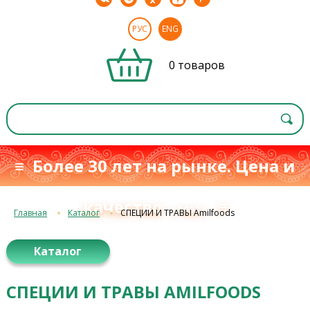
РУС
ENG
0 товаров
≡ Более 30 лет на рынке. Цена и
качество
≡
с 1993 г.
Главная
Каталог
СПЕЦИИ И ТРАВЫ Amilfoods
Каталог
СПЕЦИИ И ТРАВЫ AMILFOODS