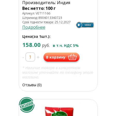
Производитель: Индия
Вес нетто: 100 г
Артикул: VET11166
Штрихкод: 8906013360723
Срок годности товара: 25.12.2027
Подробнее
Цена(за 1шт.):
158.00
руб.
в т.ч. НДС 5%
-
+
В корзину
* Наличие товара в конкретном
магазине уточняйте по телефону этого
магазина.
Отзывы (0)