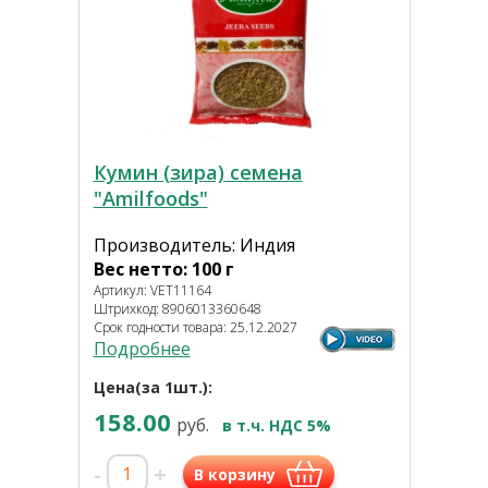
Кумин (зира) семена
"Amilfoods"
Производитель: Индия
Вес нетто: 100 г
Артикул: VET11164
Штрихкод: 8906013360648
Срок годности товара: 25.12.2027
Подробнее
Цена(за 1шт.):
158.00
руб.
в т.ч. НДС 5%
-
+
В корзину