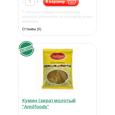
-
+
В корзину
* Наличие товара в конкретном
магазине уточняйте по телефону этого
магазина.
Отзывы (0)
Кумин (зира) молотый
"Amilfoods"