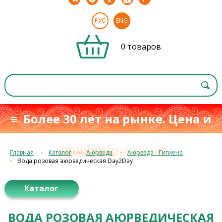
РУС
ENG
0 товаров
≡ Более 30 лет на рынке. Цена и
качество
≡
с 1993 г.
Главная
Каталог
Аюрведа
Аюрведа - Гигиена
Вода розовая аюрведическая Day2Day
Каталог
ВОДА РОЗОВАЯ АЮРВЕДИЧЕСКАЯ