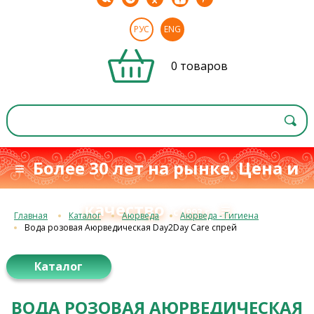
РУС
ENG
0 товаров
≡ Более 30 лет на рынке. Цена и
качество
≡
с 1993 г.
Главная
Каталог
Аюрведа
Аюрведа - Гигиена
Вода розовая Аюрведическая Day2Day Care спрей
Каталог
ВОДА РОЗОВАЯ АЮРВЕДИЧЕСКАЯ