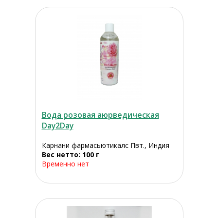
Вода розовая аюрведическая
Day2Day
Карнани фармасьютикалс Пвт., Индия
Вес нетто: 100 г
Временно нет