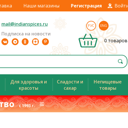
тавка
Наши магазины
Регистрация
Войт
mail@indianspices.ru
РУС
ENG
Подписка на новости
0 товаров
Для здоровья и
Сладости и
Непищевые
красоты
сахар
товары
ство
≡
с 1993 г.