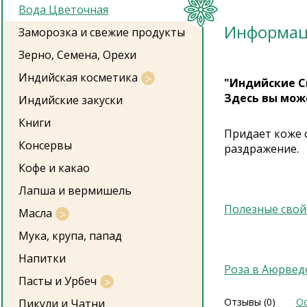
Вода Цветочная
Информа
Заморозка и свежие продукты
Зерно, Семена, Орехи
Индийская косметика
"Индийские С
Здесь вы мож
Индийские закуски
Книги
Придает коже с
Консервы
раздражение.
Кофе и какао
Лапша и вермишель
Полезные свой
Масла
Мука, крупа, папад
Напитки
Роза в Аюрвед
Пасты и Урбеч
Отзывы (0)
Ос
Пикули и Чатни