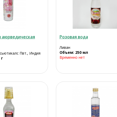
я аюрведическая
Розовая вода
Ливан
Объем: 250 мл
сьютикалс Пвт., Индия
Временно нет
 г