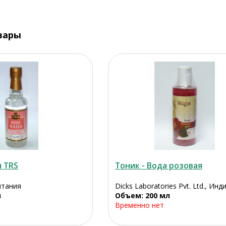
вары
я TRS
Тоник - Вода розовая
итания
Dicks Laboratories Pvt. Ltd., Инд
л
Объем: 200 мл
Временно нет