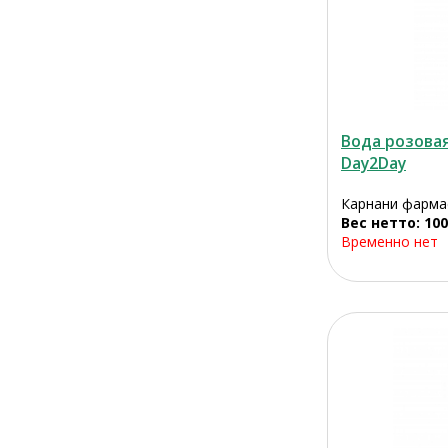
Вода розова
Day2Day
Карнани фарма
Вес нетто: 100
Временно нет