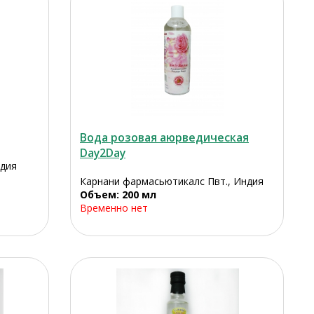
Вода розовая аюрведическая
Day2Day
ндия
Карнани фармасьютикалс Пвт., Индия
Объем: 200 мл
Временно нет