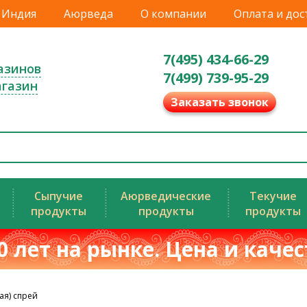
Индия
Аюрведа
О компании
Оплата и дос
7(495) 434-66-29
азинов
7(499) 739-95-29
агазин
Заказать звонок
Сыпучие
Аюрведические
Текучие
продукты
продукты
продукты
0 лет на рынке. Цена и каче
ая) спрей