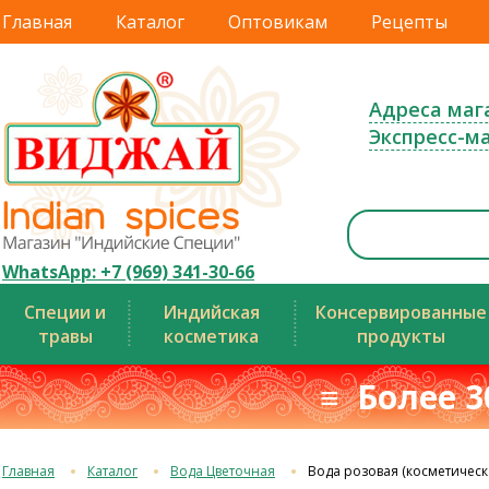
Главная
Каталог
Оптовикам
Рецепты
Адреса маг
Экспресс-м
WhatsApp: +7 (969) 341-30-66
Специи и
Индийская
Консервированные
травы
косметика
продукты
≡ Более 3
Главная
Каталог
Вода Цветочная
Вода розовая (косметическ