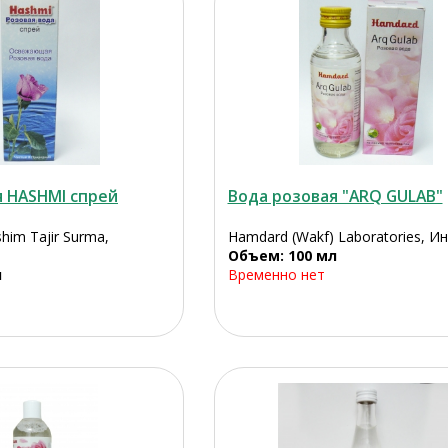
я HASHMI спрей
Вода розовая "ARQ GULAB"
im Tajir Surma,
Hamdard (Wakf) Laboratories, И
Объем: 100 мл
л
Временно нет