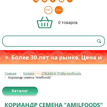
РУС
ENG
0 товаров
≡ Более 30 лет на рынке. Цена и
качество
≡
с 1993 г.
Главная
Каталог
СПЕЦИИ И ТРАВЫ Amilfoods
Кориандр семена "Amilfoods"
Каталог
КОРИАНДР СЕМЕНА "AMILFOODS"