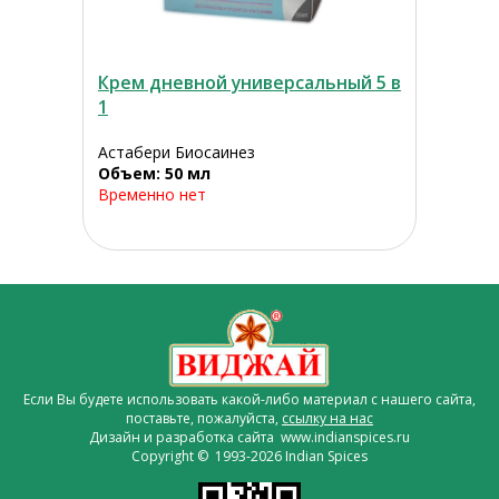
Крем дневной универсальный 5 в
1
Астабери Биосаинез
Объем: 50 мл
Временно нет
Если Вы будете использовать какой-либо материал с нашего сайта,
поставьте, пожалуйста,
ссылку на нас
Дизайн и разработка сайта www.indianspices.ru
Copyright © 1993-2026 Indian Spices