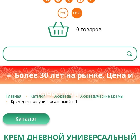
РУС
ENG
0 товаров
≡ Более 30 лет на рынке. Цена и
качество
≡
с 1993 г.
Главная
Каталог
Аюрведа
Аюрведические Кремы
Крем дневной универсальный 5 в 1
Каталог
КРЕМ ДНЕВНОЙ УНИВЕРСАЛЬНЫЙ