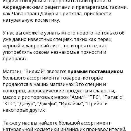
индийской кухни и оздоровить свой организм
Аюрведическими рецептами и препаратами, такими,
как Чаванпраш Дабур и Трипхала, приобрести
натуральную косметику.
У нас вы сможете узнать много нового не только об
уже давно известных специях, таких как перец
черный и лавровый лист , но и прочтете, как
употреблять совсем незнакомые пряности и
приправы.
Магазин "Виджай" является
прямым поставщиком
большого ассортимента товаров, которые
продаются в наших магазинах. Это специи и
консервы, аюрведические продукты и сладости,
масло и рис торговых марок "Амил", "ТРС", "Патак'с",
"КТС", "Дабур", "Джефи", "Идхайям", "Прийя" и
некоторых других.
Также у нас вы найдете большой ассортимент
натуральной косметики индийских производителей.