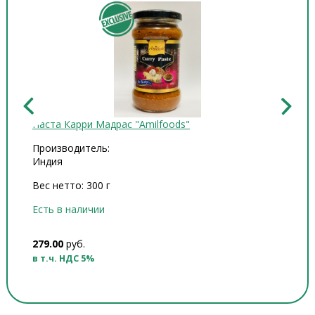
Паста Карри Мадрас "Amilfoods"
Масло
Производитель:
Произ
Индия
Индия
Вес нетто: 300 г
Объем
Есть в наличии
Есть в
279.00
руб.
398.00
в т.ч. НДС 5%
в т.ч.