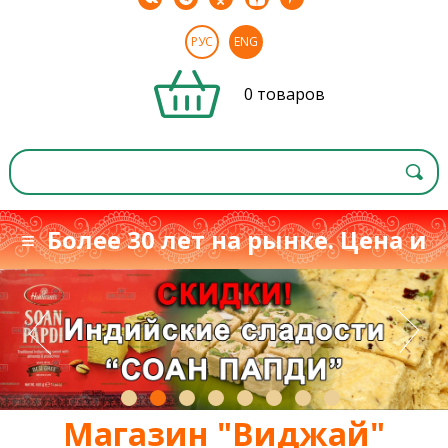
РУС
ENG
0 товаров
≡ Более 30 лет на рынке. Цена и
качество
≡
с 1993 г.
Магазин "Виджай"