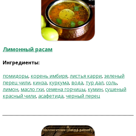
Лимонный расам
Ингредиенты:
помидоры
,
корень имбиря
,
листья карри
,
зеленый
перец чили
,
кинза
,
куркума
,
вода
,
тур дал
,
соль
,
лимон
,
масло гхи
,
семена горчицы
,
кумин
,
сушеный
красный чили
,
асафетида
,
черный перец