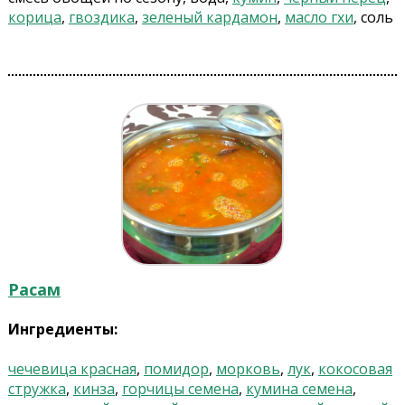
корица
,
гвоздика
,
зеленый кардамон
,
масло гхи
, соль
Расам
Ингредиенты:
чечевица красная
,
помидор
,
морковь
,
лук
,
кокосовая
стружка
,
кинза
,
горчицы семена
,
кумина семена
,