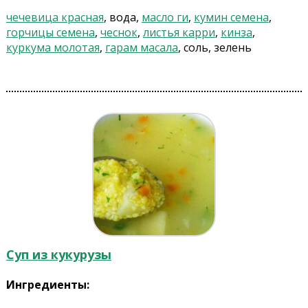
чечевица красная
, вода,
масло ги
,
кумин семена
,
горчицы семена
,
чеснок
,
листья карри
,
кинза
,
куркума молотая
,
гарам масала
, соль, зелень
Суп из кукурузы
Ингредиенты: