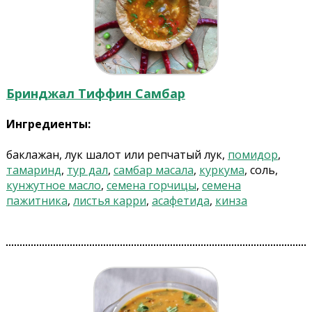
Бринджал Тиффин Самбар
Ингредиенты:
баклажан, лук шалот или репчатый лук,
помидор
,
тамаринд
,
тур дал
,
самбар масала
,
куркума
, соль,
кунжутное масло
,
семена горчицы
,
семена
пажитника
,
листья карри
,
асафетида
,
кинза