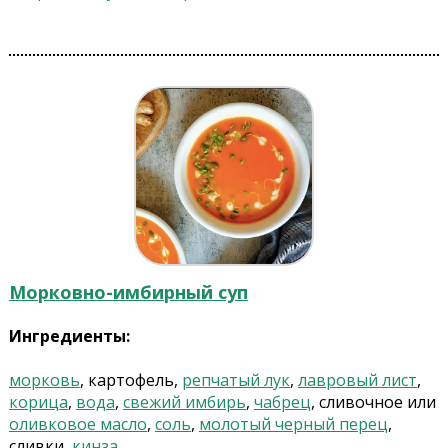
Морковно-имбирный суп
Ингредиенты:
морковь
, картофель,
репчатый лук
,
лавровый лист
,
корица
,
вода
,
свежий имбирь
,
чабрец
, сливочное или
оливковое масло
,
соль
,
молотый черный перец
,
сливки,
кинза