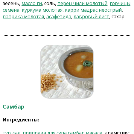
зелень,
масло ги
, соль,
перец чили молотый
,
горчицы
семена
,
куркума молотая
,
карри мадрас неострый
,
паприка молотая
,
асафетида
,
лавровый лист
, сахар
Самбар
Ингредиенты:
тур дал
,
приправа для супа самбар масала
, драмстикс