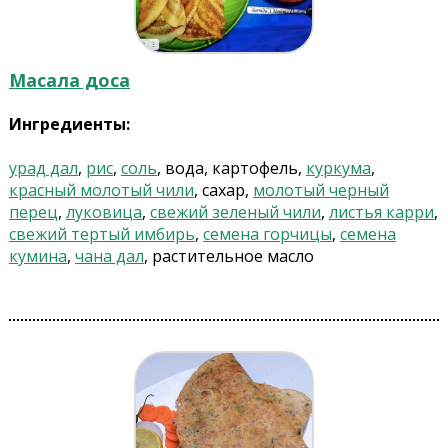
Масала доса
Ингредиенты:
урад дал
,
рис
,
соль
, вода, картофель,
куркума
,
красный молотый чили
, сахар,
молотый черный
перец
,
луковица
,
свежий зеленый чили
,
листья карри
,
свежий тертый имбирь
,
семена горчицы
,
семена
кумина
,
чана дал
, растительное масло