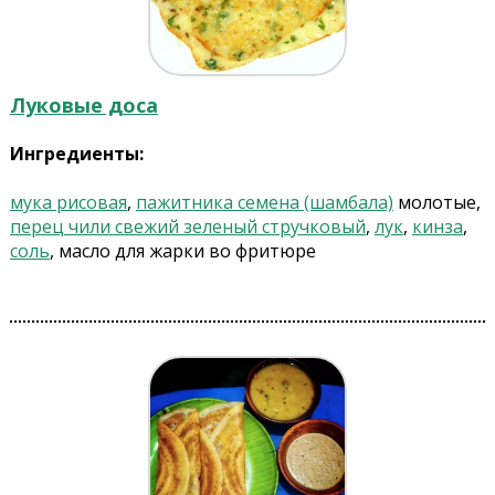
Луковые доса
Ингредиенты:
мука рисовая
,
пажитника семена (шамбала)
молотые,
перец чили свежий зеленый стручковый
,
лук
,
кинза
,
соль
, масло для жарки во фритюре