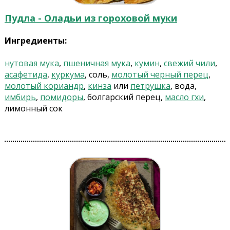
Пудла - Оладьи из гороховой муки
Ингредиенты:
нутовая мука
,
пшеничная мука
,
кумин
,
свежий чили
,
асафетида
,
куркума
, соль,
молотый черный перец
,
молотый кориандр
,
кинза
или
петрушка
, вода,
имбирь
,
помидоры
, болгарский перец,
масло гхи
,
лимонный сок