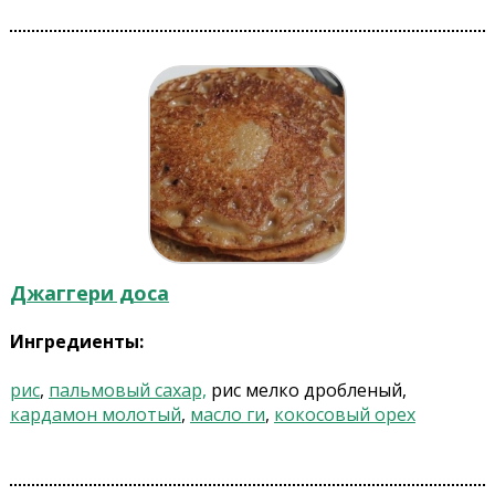
Джаггери доса
Ингредиенты:
рис
,
пальмовый сахар,
рис мелко дробленый,
кардамон молотый
,
масло ги
,
кокосовый орех