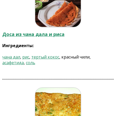
Доса из чана дала и риса
Ингредиенты:
чана дал
,
рис
,
тертый кокос
, красный чили,
асафетида
,
соль