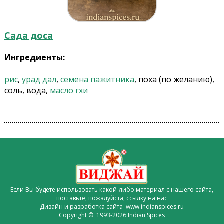
Сада доса
Ингредиенты:
рис
,
урад дал
,
семена пажитника
, поха (по желанию),
соль, вода,
масло гхи
Если Вы будете использовать какой-либо материал с нашего сайта,
поставьте, пожалуйста,
ссылку на нас
Дизайн и разработка сайта www.indianspices.ru
Copyright © 1993-2026 Indian Spices