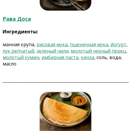
Рава Доса
Ингредиенты:
манная крупа,
рисовая мука
,
пшеничная мука
,
йогурт
,
лук репчатый
,
зеленый чили
,
молотый черный перец
,
молотый кумин
,
имбирная паста
,
кинза
, соль, вода,
масло