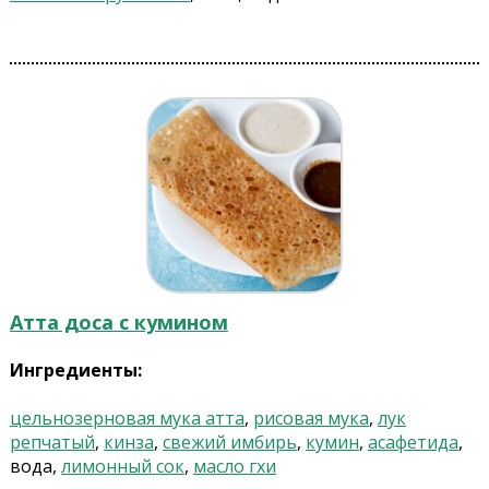
Атта доса с кумином
Ингредиенты:
цельнозерновая мука атта
,
рисовая мука
,
лук
репчатый
,
кинза
,
свежий имбирь
,
кумин
,
асафетида
,
вода,
лимонный сок
,
масло гхи