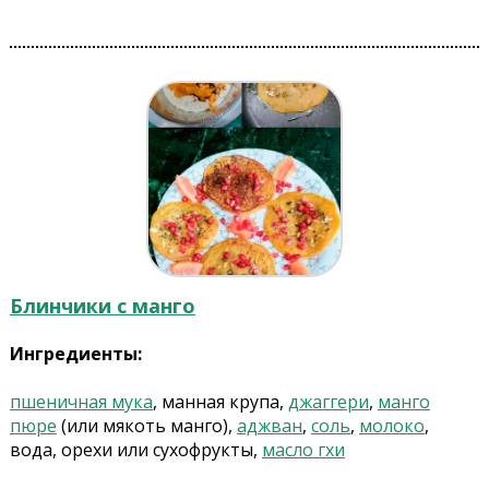
Блинчики с манго
Ингредиенты:
пшеничная мука
, манная крупа,
джаггери
,
манго
пюре
(или мякоть манго),
аджван
,
соль
,
молоко
,
вода, орехи или сухофрукты,
масло гхи