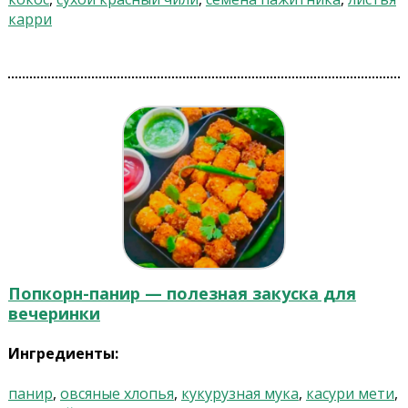
карри
Попкорн-панир — полезная закуска для
вечеринки
Ингредиенты:
панир
,
овсяные хлопья
,
кукурузная мука
,
касури мети
,