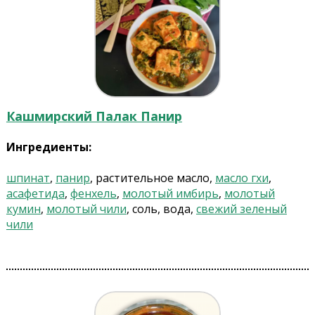
Кашмирский Палак Панир
Ингредиенты:
шпинат
,
панир
, растительное масло,
масло гхи
,
асафетида
,
фенхель
,
молотый имбирь
,
молотый
кумин
,
молотый чили
, соль, вода,
свежий зеленый
чили