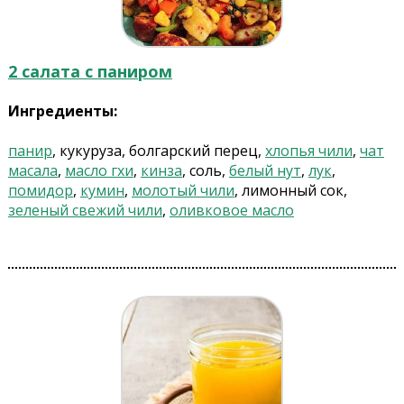
2 салата с паниром
Ингредиенты:
панир
, кукуруза, болгарский перец,
хлопья чили
,
чат
масала
,
масло гхи
,
кинза
, соль,
белый нут
,
лук
,
помидор
,
кумин
,
молотый чили
, лимонный сок,
зеленый свежий чили
,
оливковое масло