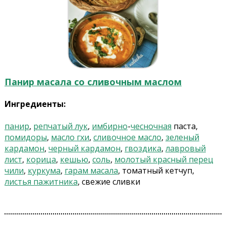
Панир масала со сливочным маслом
Ингредиенты:
панир
,
репчатый лук
,
имбирно
-
чесночная
паста,
помидоры
,
масло гхи
,
сливочное масло
,
зеленый
кардамон
,
черный кардамон
,
гвоздика
,
лавровый
лист
,
корица
,
кешью
,
соль
,
молотый красный перец
чили
,
куркума
,
гарам масала
, томатный кетчуп,
листья пажитника
, свежие сливки