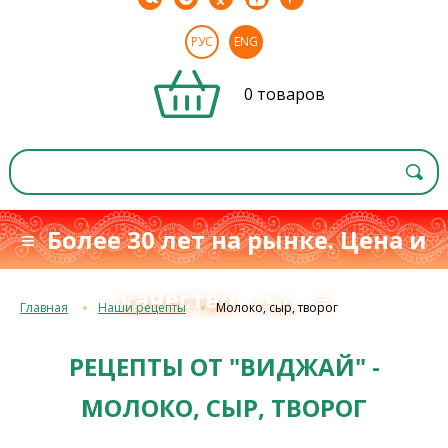
РУС
ENG
0 товаров
≡ Более 30 лет на рынке. Цена и
качество
≡
с 1993 г.
Главная
Наши рецепты
Молоко, сыр, творог
РЕЦЕПТЫ ОТ "ВИДЖАЙ" -
МОЛОКО, СЫР, ТВОРОГ