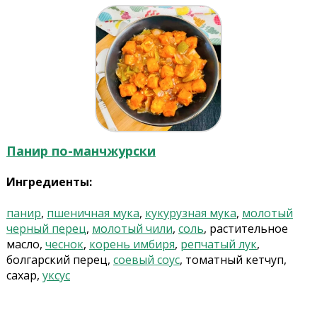
Панир по-манчжурски
Ингредиенты:
панир
,
пшеничная мука
,
кукурузная мука
,
молотый
черный перец
,
молотый чили
,
соль
, растительное
масло,
чеснок
,
корень имбиря
,
репчатый лук
,
болгарский перец,
соевый соус
, томатный кетчуп,
сахар,
уксус