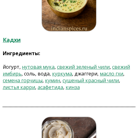
Кадхи
Ингредиенты:
йогурт,
нутовая мука
,
свежий зеленый чили
,
свежий
имбирь
, соль, вода,
куркума
, джаггери,
масло гхи
,
семена горчицы
,
кумин
,
сушеный красный чили
,
листья карри
,
асафетида
,
кинза