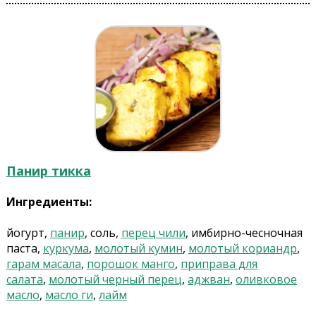
Панир тикка
Ингредиенты:
йогурт,
панир
, соль,
перец чили
, имбирно-чесночная
паста,
куркума
,
молотый кумин
,
молотый кориандр
,
гарам масала
,
порошок манго
,
приправа для
салата
,
молотый черный перец
,
аджван
,
оливковое
масло
,
масло ги
,
лайм