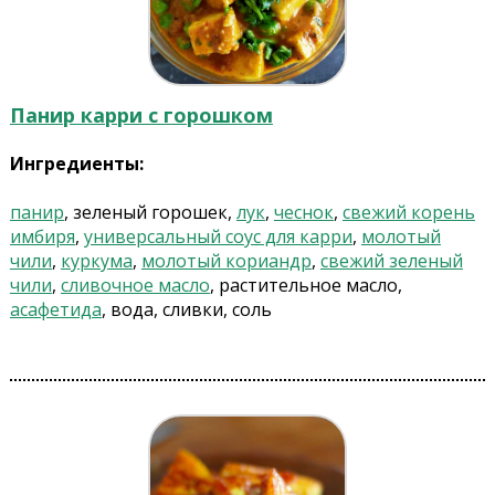
Панир карри с горошком
Ингредиенты:
панир
, зеленый горошек,
лук
,
чеснок
,
свежий корень
имбиря
,
универсальный соус для карри
,
молотый
чили
,
куркума
,
молотый кориандр
,
свежий зеленый
чили
,
сливочное масло
, растительное масло,
асафетида
, вода, сливки, соль