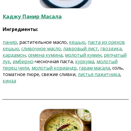
Каджу Панир Масала
Ингредиенты:
панир
, растительное масло,
кешью
,
паста из орехов
кешью
,
сливочное масло
,
лавровый лист
,
гвоздика
,
кардамон
,
семена кумина
,
молотый кумин
,
репчатый
лук
,
имбирно
-чесночная паста,
куркума
,
молотый
перец чили
,
молотый кориандр
,
гарам масала
, соль,
томатное пюре, свежие сливки,
листья пажитника
,
кинза