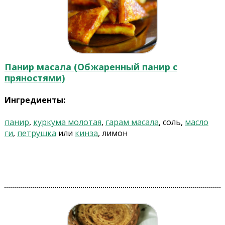
Панир масала (Обжаренный панир с
пряностями)
Ингредиенты:
панир
,
куркума молотая
,
гарам масала
, соль,
масло
ги
,
петрушка
или
кинза
, лимон