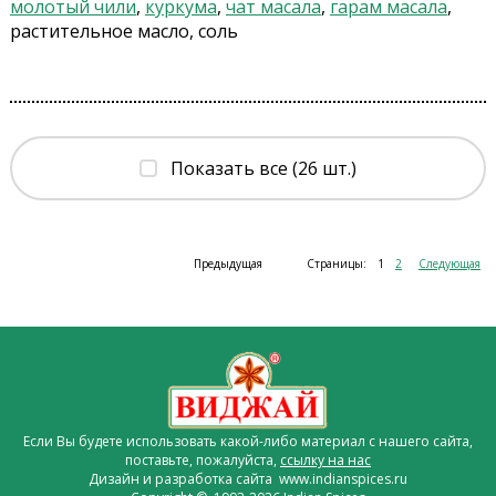
молотый чили
,
куркума
,
чат масала
,
гарам масала
,
растительное масло, соль
Показать все (26 шт.)
Предыдущая
Страницы:
1
2
Следующая
Если Вы будете использовать какой-либо материал с нашего сайта,
поставьте, пожалуйста,
ссылку на нас
Дизайн и разработка сайта www.indianspices.ru