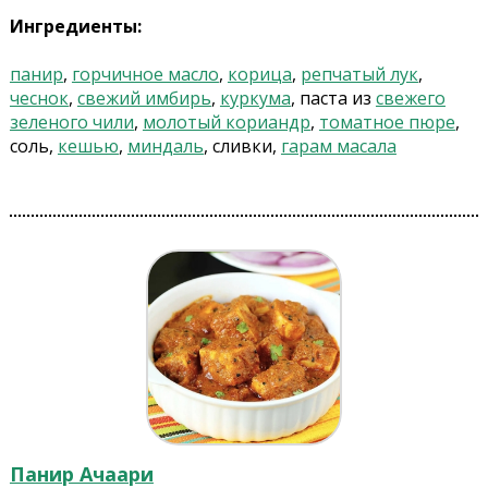
Ингредиенты:
панир
,
горчичное масло
,
корица
,
репчатый лук
,
чеснок
,
свежий имбирь
,
куркума
, паста из
свежего
зеленого чили
,
молотый кориандр
,
томатное пюре
,
соль,
кешью
,
миндаль
, сливки,
гарам масала
Панир Ачаари