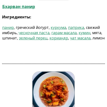
Бхарван панир
Ингредиенты:
панир
, греческий йогурт,
куркума
,
паприка
, свежий
имбирь,
чесночная паста
,
гарам масала
,
кумин
, мята,
шпинат,
зеленый перец
,
кориандр
,
чат масала
, лимон