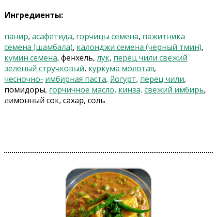
Ингредиенты:
панир
,
асафетида
,
горчицы семена
,
пажитника
семена (шамбала)
,
калонджи семена (черный тмин)
,
кумин семена
, фенхель,
лук
,
перец чили свежий
зеленый стручковый
,
куркума молотая
,
чесночно-
имбирная паста
,
йогурт
,
перец чили
,
помидоры,
горчичное масло
,
кинза,
свежий имбирь
,
лимонный сок, сахар, соль