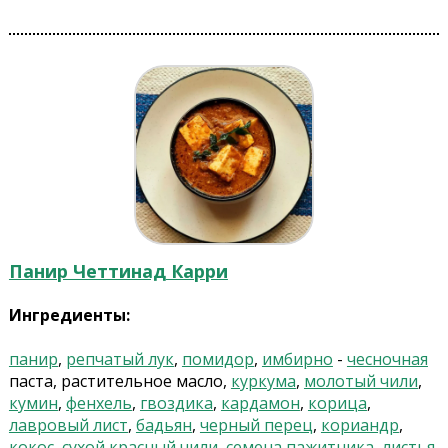
Панир Четтинад Карри
Ингредиенты:
панир
,
репчатый лук
,
помидор
,
имбирно
-
чесночная
паста, растительное масло,
куркума
,
молотый чили
,
кумин
,
фенхель
,
гвоздика
,
кардамон
,
корица
,
лавровый лист
,
бадьян
,
черный перец
,
кориандр
,
кокос
,
сухой красный чили
,
семена пажитника
,
листья