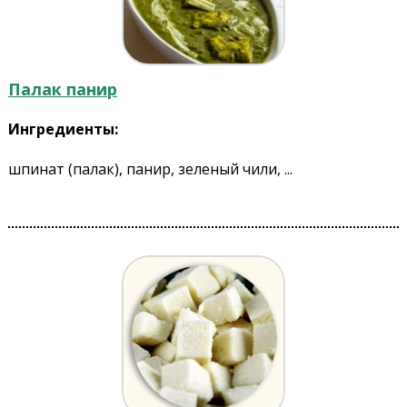
Палак панир
Ингредиенты:
шпинат (палак), панир, зеленый чили, ...