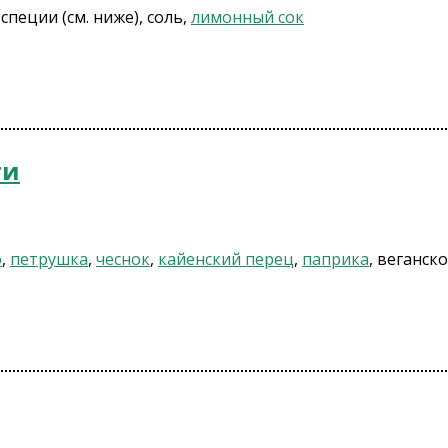
, специи (см. ниже), соль,
лимонный сок
ти
о
,
петрушка
,
чеснок
,
кайенский перец
,
паприка
, веганск