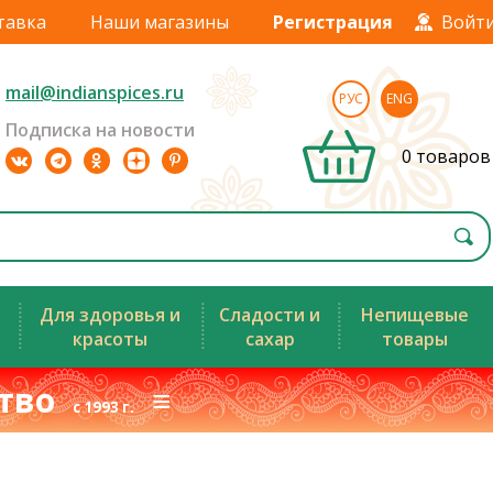
тавка
Наши магазины
Регистрация
Войт
mail@indianspices.ru
РУС
ENG
Подписка на новости
0 товаров
Для здоровья и
Сладости и
Непищевые
красоты
сахар
товары
ство
≡
с 1993 г.