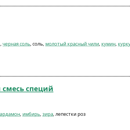
р,
черная соль
, соль,
молотый красный чили
,
кумин
,
курк
я смесь специй
ардамон
,
имбирь
,
зира
, лепестки роз