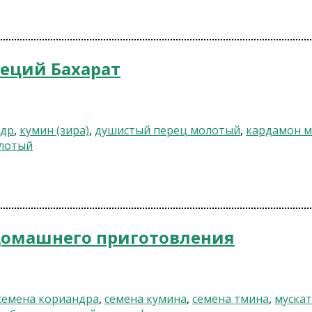
пеций Бахарат
ндр
,
кумин (зира)
,
душистый перец молотый
,
кардамон 
олотый
домашнего приготовления
семена кориандра
,
семена кумина
,
семена тмина
,
муска