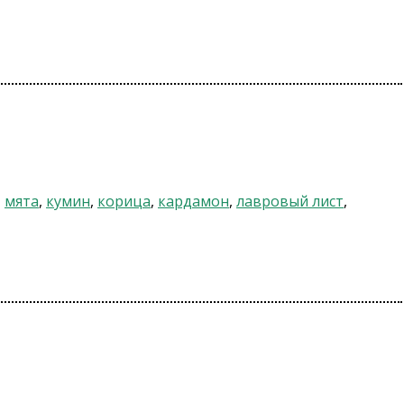
,
мята
,
кумин
,
корица
,
кардамон
,
лавровый лист
,