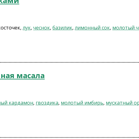
вками
косточек,
лук
,
чеснок
,
базилик
,
лимонный сок
,
молотый ч
ная масала
ный кардамон
,
гвоздика
,
молотый имбирь
,
мускатный о