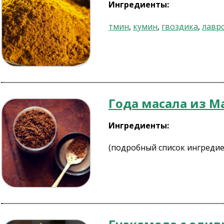
Ингредиенты:
тмин
,
кумин
,
гвоздика
,
лавр
Года масала из 
Ингредиенты:
(подробный список ингредие