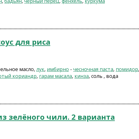
н
,
бадьян
,
черный перец
,
фенхель
,
куркума
оус для риса
тельное масло,
лук
,
имбирно
-
чесночная паста
,
помидор
отый кориандр
,
гарам масала
,
кинза
, соль , вода
з зелёного чили. 2 варианта