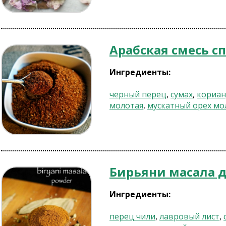
Арабская смесь с
Ингредиенты:
черный перец
,
сумах
,
кориа
молотая
,
мускатный орех м
Бирьяни масала 
Ингредиенты:
перец чили
,
лавровый лист
,