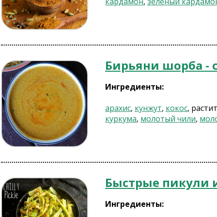
кардамон
,
зеленый кардамо
Бирьяни шорба - с
Ингредиенты:
арахис
,
кунжут
,
кокос
, расти
куркума
,
молотый чили
,
мол
Быстрые пикули и
Ингредиенты: