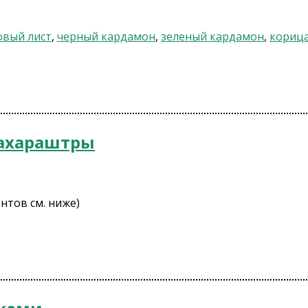
овый лист
,
черный кардамон
,
зеленый кардамон
,
кориц
Махараштры
нтов см. ниже)