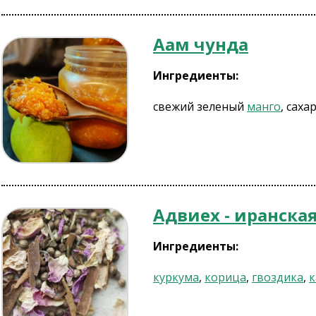
Аам чунда
Ингредиенты:
свежий зеленый
манго
, саха
Адвиех - иранска
Ингредиенты:
куркума
,
корица
,
гвоздика
,
к