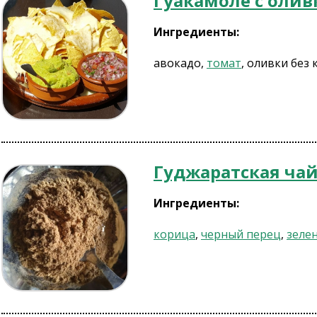
Гуакамоле с оли
Ингредиенты:
авокадо,
томат
, оливки без 
Гуджаратская чай
Ингредиенты:
корица
,
черный перец
,
зеле