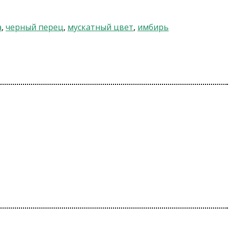
а
,
черный перец
,
мускатный цвет
,
имбирь