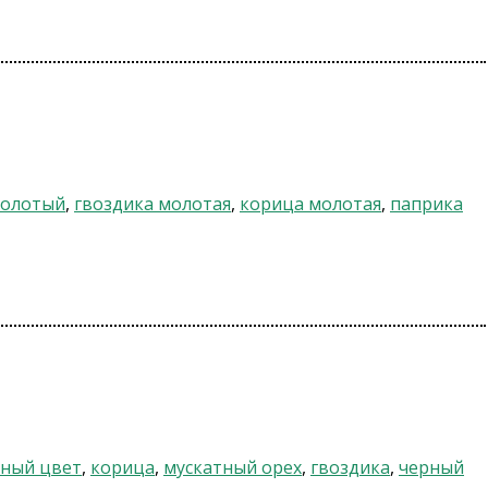
молотый
,
гвоздика молотая
,
корица молотая
,
паприка
тный цвет
,
корица
,
мускатный орех
,
гвоздика
,
черный