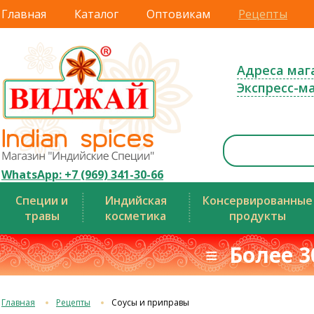
Главная
Каталог
Оптовикам
Рецепты
Адреса маг
Экспресс-м
WhatsApp: +7 (969) 341-30-66
Специи и
Индийская
Консервированные
травы
косметика
продукты
≡ Более 3
Главная
Рецепты
Соусы и приправы