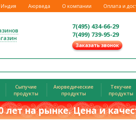
Индия
Аюрведа
О компании
Оплата и дос
7(495) 434-66-29
азинов
7(499) 739-95-29
агазин
Заказать звонок
Сыпучие
Аюрведические
Текучие
продукты
продукты
продукты
0 лет на рынке. Цена и каче