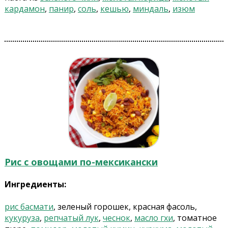
кардамон
,
панир
,
соль
,
кешью
,
миндаль
,
изюм
Рис с овощами по-мексикански
Ингредиенты:
рис басмати
, зеленый горошек, красная фасоль,
кукуруза
,
репчатый лук
,
чеснок
,
масло гхи
, томатное