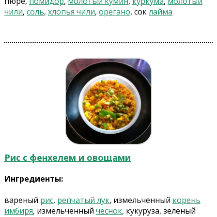
пюре,
помидор
,
молотый кумин
,
куркума
,
молотый
чили
,
соль
,
хлопья чили
,
орегано
, сок
лайма
Рис с фенхелем и овощами
Ингредиенты:
вареный
рис
,
репчатый лук
, измельченный
корень
имбиря
, измельченный
чеснок
, кукуруза, зеленый