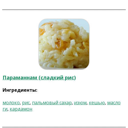
Параманнам (сладкий рис)
Ингредиенты:
молоко
,
рис
,
пальмовый сахар
,
изюм
,
кешью
,
масло
ги
,
кардамон