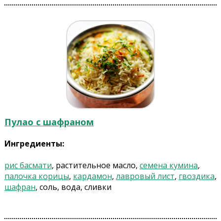
Пулао с шафраном
Ингредиенты:
рис басмати
, растительное масло,
семена кумина
,
палочка корицы
,
кардамон
,
лавровый лист
,
гвоздика
,
шафран
, соль, вода, сливки