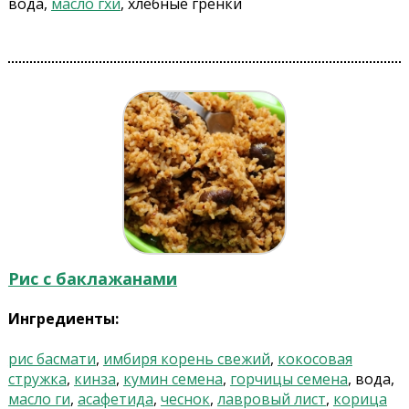
вода,
масло гхи
, хлебные гренки
Рис с баклажанами
Ингредиенты:
рис басмати
,
имбиря корень свежий
,
кокосовая
стружка
,
кинза
,
кумин семена
,
горчицы семена
, вода,
масло ги
,
асафетида
,
чеснок
,
лавровый лист
,
корица