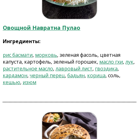
Овощной Навратна Пулао
Ингредиенты:
рис басмати
,
морковь
, зеленая фасоль, цветная
капуста, картофель, зеленый горошек,
масло гхи
,
лук
,
растительное масло
,
лавровый лист
,
гвоздика
,
кардамон
,
черный перец
,
бадьян
,
корица
, соль,
кешью
,
изюм