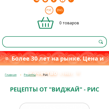
РУС
ENG
0 товаров
≡ Более 30 лет на рынке. Цена и
качество
≡
с 1993 г.
Главная
Рецепты
Рис
РЕЦЕПТЫ ОТ "ВИДЖАЙ" - РИС