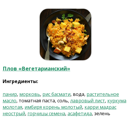
Плов «Вегетарианский»
Ингредиенты:
панир
,
морковь
,
рис басмати
, вода,
растительное
масло
, томатная паста, соль,
лавровый лист
,
куркума
молотая
,
имбиря корень молотый
,
карри мадрас
неострый
,
горчицы семена
,
асафетида
, зелень