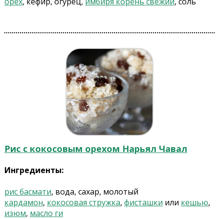
орех
, кефир, огурец,
имбиря корень свежий
, соль
Рис с кокосовым орехом Нарьял Чавал
Ингредиенты:
рис басмати
, вода, сахар, молотый
кардамон
,
кокосовая стружка
,
фисташки
или
кешью
,
изюм
,
масло ги