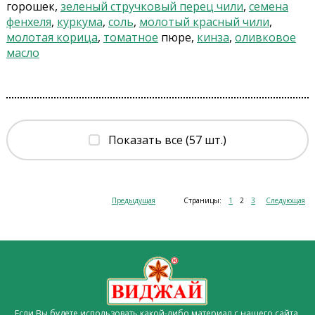
горошек,
зеленый стручковый перец чили
,
семена
фенхеля
,
куркума
,
соль
,
молотый красный чили
,
молотая корица
,
томатное
пюре,
кинза
,
оливковое
масло
Показать все (57 шт.)
Предыдущая
Страницы:
1
2
3
Следующая
Если Вы будете использовать какой-либо материал с нашего сайта,