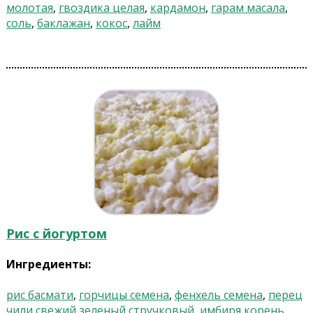
молотая
,
гвоздика целая
,
кардамон
,
гарам масала
,
соль
,
баклажан
,
кокос
,
лайм
Рис с йогуртом
Ингредиенты:
рис басмати
,
горчицы семена
,
фенхель семена
,
перец
чили свежий зеленый стручковый
,
имбиря корень