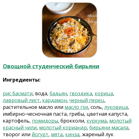
Овощной студенческий бирьяни
Ингредиенты:
рис басмати
, вода,
бадьян
,
гвоздика
,
корица
,
лавровый лист
,
кардамон
,
черный перец
,
растительное масло или
масло гхи
, соль,
луковица
,
имбирно-чесночная паста, грибы, цветная капуста,
картофель,
помидоры
, брокколи,
куркума
,
молотый
красный чили
,
молотый кориандр
,
бирьяни масала
,
творог или
йогурт
,
мята
,
кинза
, жареный лук