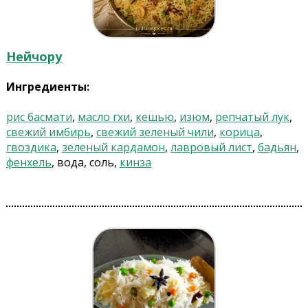
Нейчору
Ингредиенты:
рис басмати
,
масло гхи
,
кешью
,
изюм
,
репчатый лук
,
свежий имбирь
,
свежий зеленый чили
,
корица
,
гвоздика
,
зеленый кардамон
,
лавровый лист
,
бадьян
,
фенхель
, вода, соль,
кинза