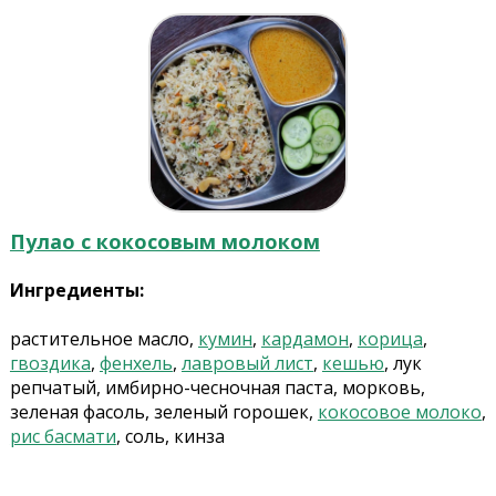
Пулао с кокосовым молоком
Ингредиенты:
растительное масло,
кумин
,
кардамон
,
корица
,
гвоздика
,
фенхель
,
лавровый лист
,
кешью
, лук
репчатый, имбирно-чесночная паста, морковь,
зеленая фасоль, зеленый горошек,
кокосовое молоко
,
рис басмати
, соль, кинза