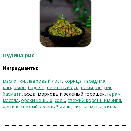
Пудина рис
Ингредиенты:
масло гхи
,
лавровый лист
,
корица
,
гвоздика
,
кардамон
,
бадьян
,
репчатый лук
,
помидор
,
рис
басмати
, вода, морковь и зеленый горошек,
гарам
масала
,
орехи кешью
,
соль
,
свежий корень имбиря
,
чеснок
,
свежий зеленый чили
,
листья мяты
,
кинза