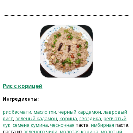
Рис с корицей
Ингредиенты:
рис басмати
,
масло гхи
,
черный кардамон
,
лавровый
лист
,
зеленый кадамон
,
корица
,
гвоздика
,
репчатый
лук
,
семена кумина
,
чесночная
паста,
имбирная
паста,
паста из
зеленого чили
,
молотая корица
,
молотый