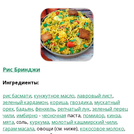
Рис Бринджи
Ингредиенты:
рис басмати
,
кунжутное масло
,
лавровый лист
,
зеленый кардамон
,
корица
,
гвоздика
,
мускатный
орех
,
бадьян
,
фенхель
,
репчатый лук
,
зеленый перец
чили
,
имбирно
-
чесночная
паста,
помидор
,
кинза
,
мята
, соль,
куркума
,
молотый кашмирский чили
,
гарам масала
, овощи (см. ниже),
кокосовое молоко
,