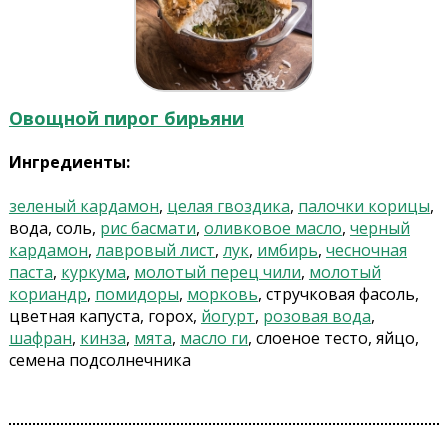
Овощной пирог бирьяни
Ингредиенты:
зеленый кардамон
,
целая гвоздика
,
палочки корицы
,
вода, соль,
рис басмати
,
оливковое масло
,
черный
кардамон
,
лавровый лист
,
лук
,
имбирь
,
чесночная
паста
,
куркума
,
молотый перец чили
,
молотый
кориандр
,
помидоры
,
морковь
, стручковая фасоль,
цветная капуста, горох,
йогурт
,
розовая вода
,
шафран
,
кинза
,
мята
,
масло ги
, слоеное тесто, яйцо,
семена подсолнечника